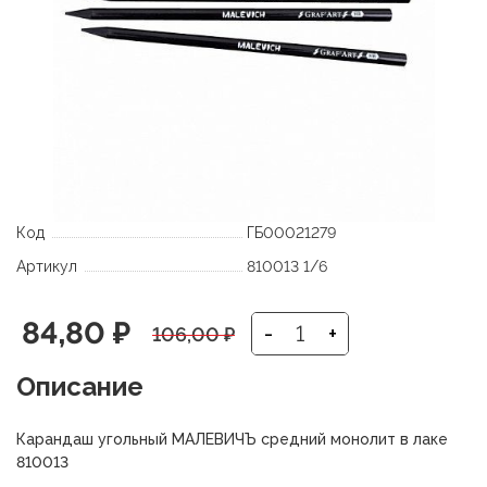
Код
ГБ00021279
Артикул
810013 1/6
Первоначальная
Текущая
84,80
₽
-
+
106,00
₽
цена
цена:
Описание
составляла
84,80 ₽.
Карандаш угольный МАЛЕВИЧЪ средний монолит в лаке
106,00 ₽.
810013