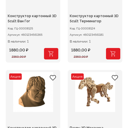
Конструктор картонный 3D
Конструктор картонный 3D
5cult Ван Гог
5cult Терминатор
Код:
ГЦ-00008125
Код:
ГЦ-00008124
Артикул:
4601234561365
Артикул:
4601234561181
В наличии: 1
В наличии: 1
1880,00
₽
1880,00
₽
Первоначальная
Текущая
Первоначальная
Текущая
2350,00
₽
2350,00
₽
цена
цена:
цена
цена:
составляла
1880,00 ₽.
составляла
1880,00 ₽.
2350,00 ₽.
2350,00 ₽.
Акция
Акция