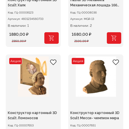
Конструктор картонный 3D
Пазлы 3D Механика
5cult Халк
Механическая лошадь 166
эл.
Код:
ГЦ-00008123
Код:
ГЦ-00008036
Артикул:
4601234560733
Артикул:
MGR-13
В наличии: 1
В наличии: 2
1880,00
₽
1680,00
₽
Первоначальная
Текущая
Первоначальная
Текущая
2350,00
₽
2100,00
₽
цена
цена:
цена
цена:
составляла
1880,00 ₽.
составляла
1680,00 ₽.
2350,00 ₽.
2100,00 ₽.
Акция
Акция
Конструктор картонный 3D
Конструктор картонный 3D
5cult Ломоносов
5cult Месси- чемпион мира
Код:
ГЦ-00007653
Код:
ГЦ-00007651