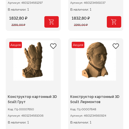
Артикул:
4601234561297
Артикул:
4601234561037
В наличии: 1
В наличии: 1
1832,80
₽
1832,80
₽
Первоначальная
Текущая
Первоначальная
Текущая
2291,00
₽
2291,00
₽
цена
цена:
цена
цена:
составляла
1832,80 ₽.
составляла
1832,80 ₽.
2291,00 ₽.
2291,00 ₽.
Акция
Акция
Конструктор картонный 3D
Конструктор картонный 3D
5cult Грут
5cult Лермонтов
Код:
ГЦ-00007650
Код:
ГЦ-00007648
Артикул:
4601234561006
Артикул:
4601234560924
В наличии: 1
В наличии: 1