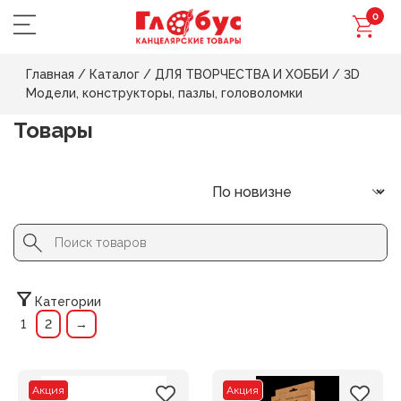
0
Главная
/
Каталог
/
ДЛЯ ТВОРЧЕСТВА И ХОББИ
/
3D
Модели, конструкторы, пазлы, головоломки
Товары
Search Button
Search
for:
Категории
1
2
→
Акция
Акция