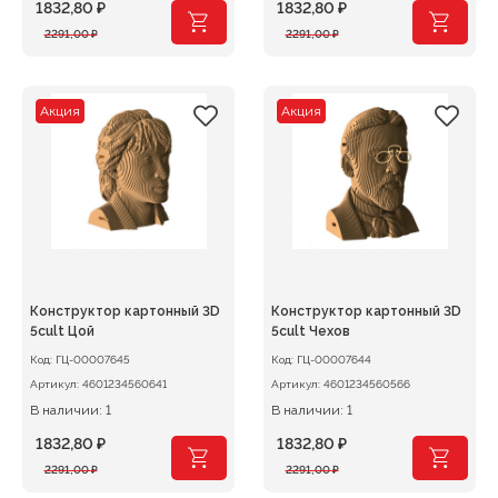
1832,80
₽
1832,80
₽
Первоначальная
Текущая
Первоначальная
Текущая
2291,00
₽
2291,00
₽
цена
цена:
цена
цена:
составляла
1832,80 ₽.
составляла
1832,80 ₽.
2291,00 ₽.
2291,00 ₽.
Акция
Акция
Конструктор картонный 3D
Конструктор картонный 3D
5cult Цой
5cult Чехов
Код:
ГЦ-00007645
Код:
ГЦ-00007644
Артикул:
4601234560641
Артикул:
4601234560566
В наличии: 1
В наличии: 1
1832,80
₽
1832,80
₽
Первоначальная
Текущая
Первоначальная
Текущая
2291,00
₽
2291,00
₽
цена
цена:
цена
цена: