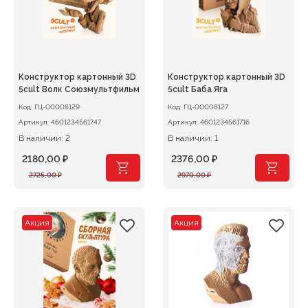
Конструктор картонный 3D
Конструктор картонный 3D
5cult Волк Союзмультфильм
5cult Баба Яга
Код:
ГЦ-00008129
Код:
ГЦ-00008127
Артикул:
4601234561747
Артикул:
4601234561716
В наличии: 2
В наличии: 1
2180,00
₽
2376,00
₽
Первоначальная
Текущая
Первоначальная
Текущая
2725,00
₽
2970,00
₽
цена
цена:
цена
цена:
составляла
2180,00 ₽.
составляла
2376,00 ₽.
2725,00 ₽.
2970,00 ₽.
Акция
Акция