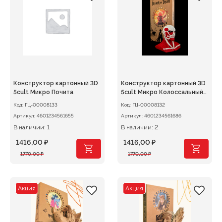
Конструктор картонный 3D
Конструктор картонный 3D
5cult Микро Почита
5cult Микро Колоссальный
титан
Код:
ГЦ-00008133
Код:
ГЦ-00008132
Артикул:
4601234561655
Артикул:
4601234561686
В наличии: 1
В наличии: 2
1416,00
₽
1416,00
₽
Первоначальная
Текущая
Первоначальная
Текущая
1770,00
₽
1770,00
₽
цена
цена:
цена
цена:
составляла
1416,00 ₽.
составляла
1416,00 ₽.
1770,00 ₽.
1770,00 ₽.
Акция
Акция