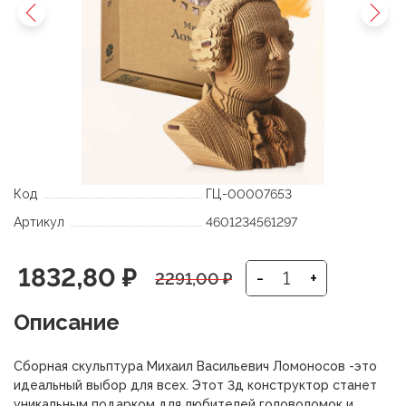
Код
ГЦ-00007653
Артикул
4601234561297
Первоначальная
Текущая
1832,80
₽
-
+
2291,00
₽
цена
цена:
Описание
составляла
1832,80 ₽.
Сборная скульптура Михаил Васильевич Ломоносов -это
2291,00 ₽.
идеальный выбор для всех. Этот 3д конструктор станет
уникальным подарком для любителей головоломок и