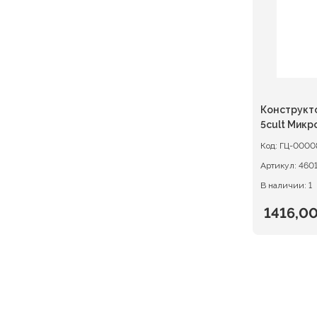
Конструкт
5cult Микр
Код:
ГЦ-0000
Артикул:
460
В наличии: 1
1416,0
Первон
Текуща
цена
цена:
состав
1416,00 
1770,00 