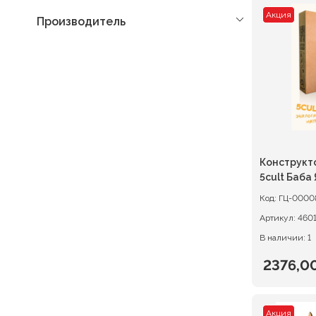
Акция
Производитель
Конструкт
5cult Баба 
Код:
ГЦ-0000
Артикул:
460
В наличии: 1
2376,0
Первон
Текуща
цена
цена:
Акция