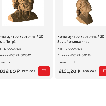
онструктор картонный 3D
Конструктор картонный 3D
ult Петр1
5cult Рональдиньо
д:
ГЦ-00007625
Код:
ГЦ-00007635
тикул:
4601234560542
Артикул:
4601234561198
наличии: 1
В наличии: 1
1832,80
₽
2131,20
₽
2291,00
₽
2664,00
₽
ервоначальная
екущая
Первоначальная
Текущая
ена
ена:
цена
цена:
оставляла
832,80 ₽.
составляла
2131,20 ₽.
291,00 ₽.
2664,00 ₽.