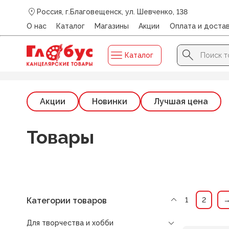
Россия, г.Благовещенск, ул. Шевченко, 138
О нас
Каталог
Магазины
Акции
Оплата и доста
Search Button
Search
Каталог
for:
Главная
/
Каталог
/
ДЛЯ ТВОРЧЕСТВА И ХОББИ
/
3D Мо
Акции
Новинки
Лучшая цена
Товары
Категории товаров
1
2
Для творчества и хобби