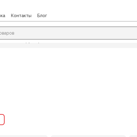
вка
Контакты
Блог
дели, конструкторы, пазлы, головоломки
→