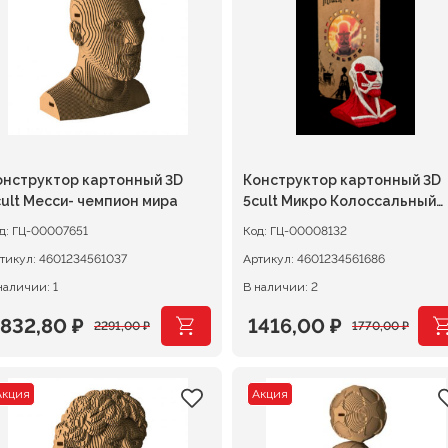
291,00 ₽.
2291,00 ₽.
онструктор картонный 3D
Конструктор картонный 3D
cult Месси- чемпион мира
5cult Микро Колоссальный
титан
д:
ГЦ-00007651
Код:
ГЦ-00008132
тикул:
4601234561037
Артикул:
4601234561686
наличии: 1
В наличии: 2
1832,80
₽
1416,00
₽
2291,00
₽
1770,00
₽
ервоначальная
екущая
Первоначальная
Текущая
ена
ена:
цена
цена:
Акция
Акция
оставляла
832,80 ₽.
составляла
1416,00 ₽.
291,00 ₽.
1770,00 ₽.