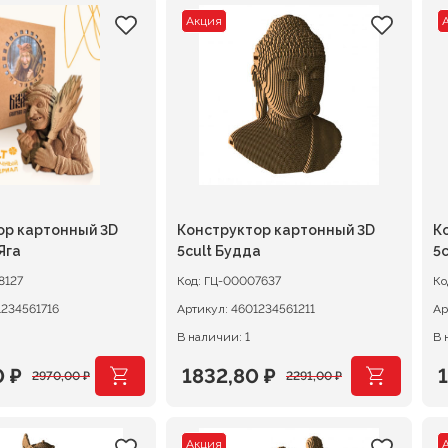
Акция
ор картонный 3D
Конструктор картонный 3D
К
Яга
5cult Будда
5c
8127
Код:
ГЦ-00007637
Ко
1234561716
Артикул:
4601234561211
Ар
В наличии: 1
В 
0
₽
1832,80
₽
2970,00
₽
2291,00
₽
ачальная
я
Первоначальная
Текущая
П
Т
цена
цена:
ц
ц
Акция