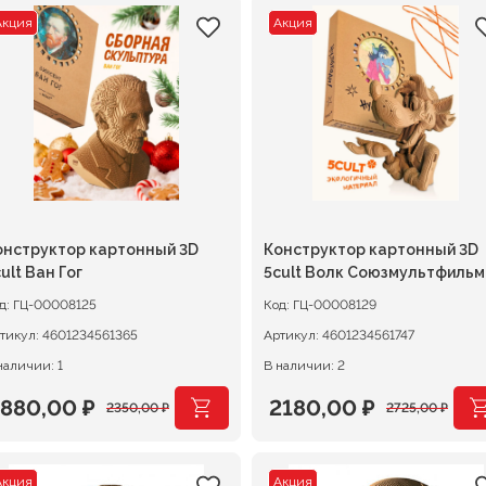
Акция
Акция
онструктор картонный 3D
Конструктор картонный 3D
ult Ван Гог
5cult Волк Союзмультфильм
д:
ГЦ-00008125
Код:
ГЦ-00008129
тикул:
4601234561365
Артикул:
4601234561747
наличии: 1
В наличии: 2
1880,00
₽
2180,00
₽
2350,00
₽
2725,00
₽
ервоначальная
екущая
Первоначальная
Текущая
ена
ена:
цена
цена:
Акция
Акция