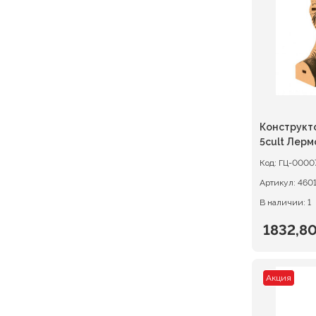
2664,00
Конструкт
5cult Лерм
Код:
ГЦ-0000
Артикул:
460
В наличии: 1
1832,8
Первон
Текуща
цена
цена:
Акция
состав
1832,80 
2291,00 