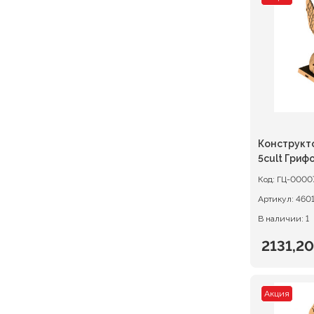
состав
2376,00
2970,00
Конструкт
5cult Гриф
Код:
ГЦ-0000
Артикул:
460
В наличии: 1
2131,2
Первон
Текуща
цена
цена:
Акция
состав
2131,20 