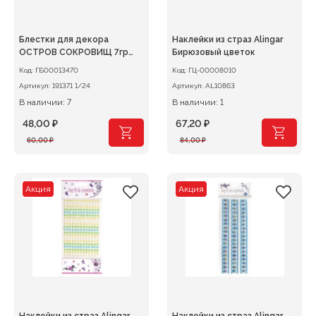
Блестки для декора
Наклейки из страз Alingar
ОСТРОВ СОКРОВИЩ 7гр
Бирюзовый цветок
ассорти
Код:
ГБ00013470
Код:
ГЦ-00008010
Артикул:
191371 1/24
Артикул:
AL10863
В наличии: 7
В наличии: 1
48,00
₽
67,20
₽
Первоначальная
Текущая
Первоначальная
Текущая
60,00
₽
84,00
₽
цена
цена:
цена
цена:
составляла
48,00 ₽.
составляла
67,20 ₽.
60,00 ₽.
84,00 ₽.
Акция
Акция