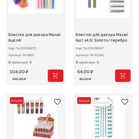
Блестки для декора Mazari
Блестки для декора Mazari
6цв.х4г
6шт.х4,5г Золото/серебро
Код:
ГЦ-00008272
Код:
ГЦ-00008247
Артикул:
М-9801
Артикул:
М-20240
В наличии: 8
В наличии: 6
104,00
₽
64,00
₽
Первоначальная
Текущая
Первоначальная
Текущая
130,00
₽
80,00
₽
цена
цена:
цена
цена:
составляла
104,00 ₽.
составляла
64,00 ₽.
130,00 ₽.
80,00 ₽.
Акция
Акция