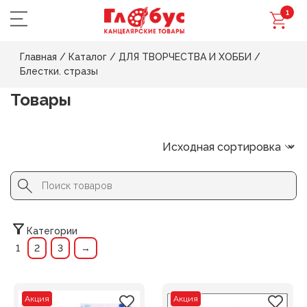
1
Главная
/
Каталог
/
ДЛЯ ТВОРЧЕСТВА И ХОББИ
/
Блестки. стразы
Товары
Search Button
Search
for:
Категории
1
2
3
→
Акция
Акция