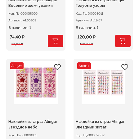
Наклейки из страз Alingar
Наклейки из страз Alingar
Весенние жемчуженки
Голубые узоры
Код:
ГЦ-00009000
Код:
ГЦ-00008011
Артикул:
AL10809
Артикул:
AL11457
В наличии: 1
В наличии: 1
74,40
₽
120,00
₽
Первоначальная
Текущая
Первоначальная
Текущая
93,00
₽
150,00
₽
цена
цена:
цена
цена:
составляла
74,40 ₽.
составляла
120,00 ₽.
93,00 ₽.
150,00 ₽.
Акция
Акция
Наклейки из страз Alingar
Наклейки из страз Alingar
Звездное небо
Звёздный зигзаг
Код:
ГЦ-00009001
Код:
ГЦ-00009002