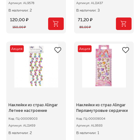
Артикул:
AL9578
Артикул:
AL11437
В наличии: 2
В наличии: 3
120,00
₽
71,20
₽
Первоначальная
Текущая
Первоначальная
Текущая
150,00
₽
89,00
₽
цена
цена:
цена
цена:
составляла
120,00 ₽.
составляла
71,20 ₽.
150,00 ₽.
89,00 ₽.
Акция
Акция
Наклейки из страз Alingar
Наклейки из страз Alingar
Летнее настроение
Перламутровые сердечки
Код:
ГЦ-00009003
Код:
ГЦ-00009004
Артикул:
AL11459
Артикул:
AL9593
В наличии: 2
В наличии: 1