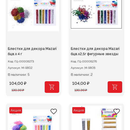
Блестки для декора Mazari
Блестки для декора Mazari
6цв.х 4 г
6цв.х2,5г фигурные звезды
Код:
ГЦ-00008273
Код:
ГЦ-00008276
Артикул:
М-9802
Артикул:
М-9806
В наличии: 5
В наличии: 2
104,00
₽
104,00
₽
Первоначальная
Текущая
Первоначальная
Текущая
130,00
₽
130,00
₽
цена
цена:
цена
цена:
составляла
104,00 ₽.
составляла
104,00 ₽.
130,00 ₽.
130,00 ₽.
Акция
Акция