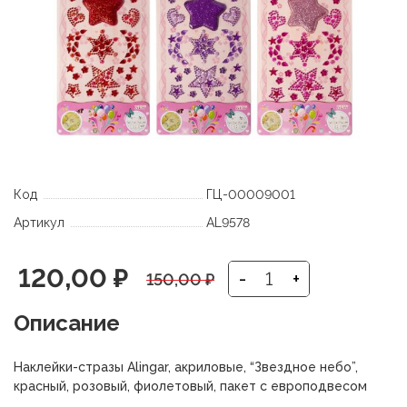
Код
ГЦ-00009001
Артикул
AL9578
Первоначальная
Текущая
120,00
₽
-
+
150,00
₽
цена
цена:
Описание
составляла
120,00 ₽.
Наклейки-стразы Alingar, акриловые, “Звездное небо”,
150,00 ₽.
красный, розовый, фиолетовый, пакет с европодвесом