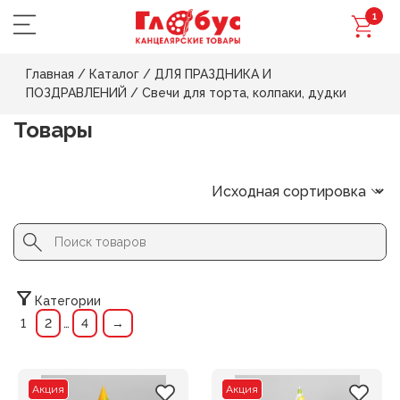
1
Главная
/
Каталог
/
ДЛЯ ПРАЗДНИКА И
ПОЗДРАВЛЕНИЙ
/
Свечи для торта, колпаки, дудки
Товары
Search Button
Search
for:
Категории
1
2
…
4
→
Акция
Акция