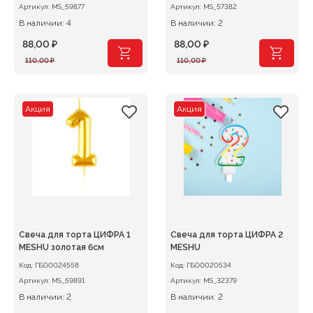
Артикул:
MS_59877
Артикул:
MS_57382
В наличии: 4
В наличии: 2
88,00
₽
88,00
₽
Первоначальная
Текущая
Первоначальная
Текущая
110,00
₽
110,00
₽
цена
цена:
цена
цена:
составляла
88,00 ₽.
составляла
88,00 ₽.
110,00 ₽.
110,00 ₽.
Акция
Акция
Свеча для торта ЦИФРА 1
Свеча для торта ЦИФРА 2
MESHU золотая 6см
MESHU
Код:
ГБ00024558
Код:
ГБ00020534
Артикул:
MS_59891
Артикул:
MS_32379
В наличии: 2
В наличии: 2