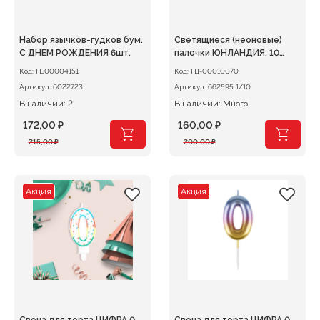
Набор язычков-гудков бум.
Светящиеся (неоновые)
С ДНЕМ РОЖДЕНИЯ 6шт.
палочки ЮНЛАНДИЯ, 10
штук в тубе, ассорти
Код:
ГБ00004151
Код:
ГЦ-00010070
Артикул:
6022723
Артикул:
662595 1/10
В наличии: 2
В наличии: Много
172,00
₽
160,00
₽
Первоначальная
Текущая
Первоначальная
Текущая
215,00
₽
200,00
₽
цена
цена:
цена
цена:
составляла
172,00 ₽.
составляла
160,00 ₽.
215,00 ₽.
200,00 ₽.
Акция
Акция