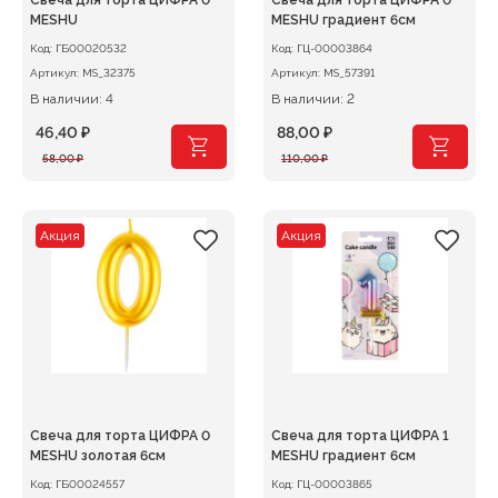
Свеча для торта ЦИФРА 0
Свеча для торта ЦИФРА 0
MESHU
MESHU градиент 6см
Код:
ГБ00020532
Код:
ГЦ-00003864
Артикул:
MS_32375
Артикул:
MS_57391
В наличии: 4
В наличии: 2
46,40
₽
88,00
₽
Первоначальная
Текущая
Первоначальная
Текущая
58,00
₽
110,00
₽
цена
цена:
цена
цена:
составляла
46,40 ₽.
составляла
88,00 ₽.
58,00 ₽.
110,00 ₽.
Акция
Акция
Свеча для торта ЦИФРА 0
Свеча для торта ЦИФРА 1
MESHU золотая 6см
MESHU градиент 6см
Код:
ГБ00024557
Код:
ГЦ-00003865