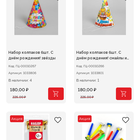
Набор колпаков 6шт. С
Набор колпаков 6шт. С
днём рождения! звёзды
днём рождения! смайлы и
звёзды
Код:
ГЦ-00010267
Код:
ГЦ-00010266
Артикул:
1033806
Артикул:
1033801
В наличии: 4
В наличии: 1
180,00
₽
180,00
₽
Первоначальная
Текущая
Первоначальная
Текущая
225,00
₽
225,00
₽
цена
цена:
цена
цена:
составляла
180,00 ₽.
составляла
180,00 ₽.
225,00 ₽.
225,00 ₽.
Акция
Акция