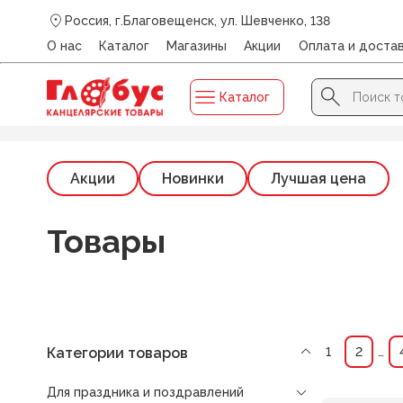
Россия, г.Благовещенск, ул. Шевченко, 138
О нас
Каталог
Магазины
Акции
Оплата и доста
Search Button
Search
Каталог
for:
Главная
/
Каталог
/
ДЛЯ ПРАЗДНИКА И ПОЗДРАВЛЕНИЙ
Акции
Новинки
Лучшая цена
Товары
Категории товаров
1
2
…
Для праздника и поздравлений