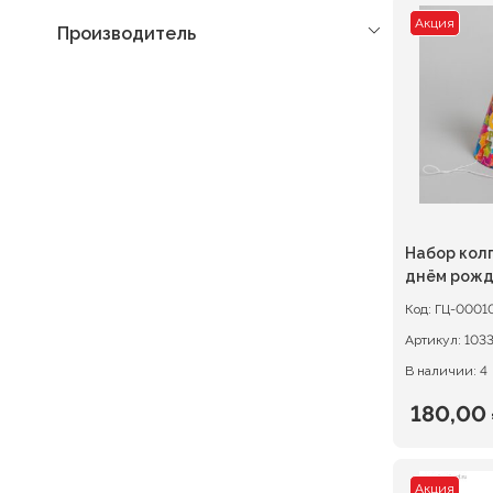
Акция
Производитель
Набор колп
днём рожд
Код:
ГЦ-0001
Артикул:
103
В наличии: 4
180,00
Первон
Текуща
цена
цена:
Акция