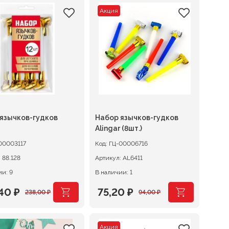
Акция
язычков-гудков
Набор язычков-гудков
Alingar (8шт.)
00003117
Код:
ГЦ-00006716
:
88.128
Артикул:
AL6411
и: 9
В наличии: 1
,40
₽
75,20
₽
238,00
₽
94,00
₽
оначальная
щая
Первоначальная
Текущая
:
цена
цена:
Акция