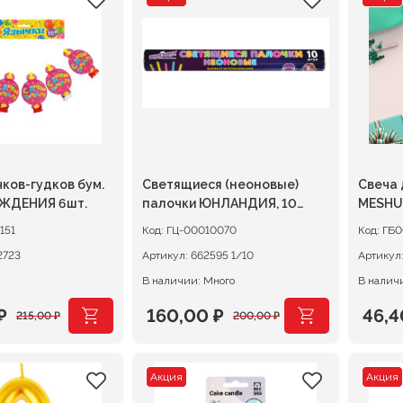
ляла
.
составляла
180,00 ₽.
сост
190,4
.
225,00 ₽.
238,0
ков-гудков бум.
Светящиеся (неоновые)
Свеча для
ЖДЕНИЯ 6шт.
палочки ЮНЛАНДИЯ, 10
MESHU
штук в тубе, ассорти
151
Код:
ГЦ-00010070
Код:
ГБ0
2723
Артикул:
662595 1/10
Артикул
В наличии: Много
В наличи
₽
160,00
₽
46,
215,00
₽
200,00
₽
ачальная
я
Первоначальная
Текущая
Перв
Теку
цена
цена:
цена
цена
Акция
Акция
ляла
.
составляла
160,00 ₽.
сост
46,40