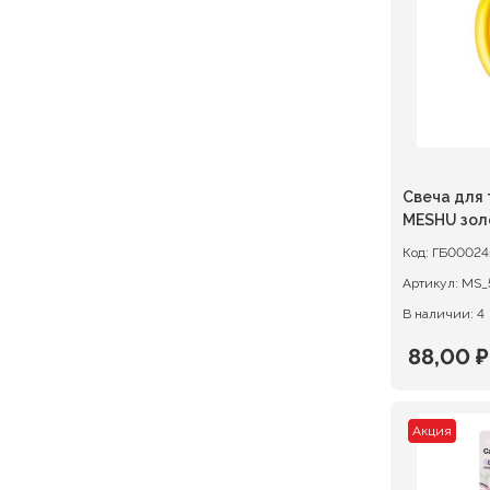
215,00 ₽
Свеча для торт
MESHU зол
Код:
ГБ00024
Артикул:
MS_
В наличии: 4
88,00
₽
Первон
Текуща
цена
цена:
Акция
состав
88,00 ₽.
110,00 ₽