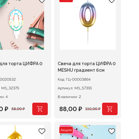
авляла
0 ₽.
составляла
75,20 ₽.
0 ₽.
94,00 ₽.
 торта ЦИФРА 0
Свеча для торта ЦИФРА 0
MESHU градиент 6см
0020532
Код:
ГЦ-00003864
:
MS_32375
Артикул:
MS_57391
и: 4
В наличии: 2
40
₽
88,00
₽
58,00
₽
110,00
₽
оначальная
щая
Первоначальная
Текущая
:
цена
цена:
Акция
авляла
 ₽.
составляла
88,00 ₽.