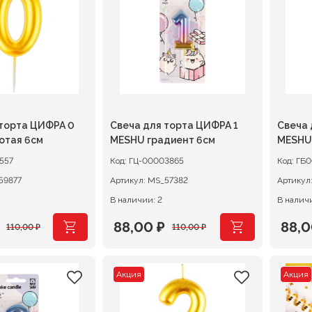
.
200,00 ₽.
58,00
а ЦИФРА 0
Свеча для торта ЦИФРА 1
Свеча для
отая 6см
MESHU градиент 6см
MESHU
557
Код:
ГЦ-00003865
Код:
ГБ0
59877
Артикул:
MS_57382
Артикул
В наличии: 2
В наличи
88,00
₽
88,
110,00
₽
110,00
₽
ачальная
я
Первоначальная
Текущая
Перв
Теку
цена
цена:
цена
цена
Акция
Акция
ляла
составляла
88,00 ₽.
сост
88,00
.
110,00 ₽.
110,0