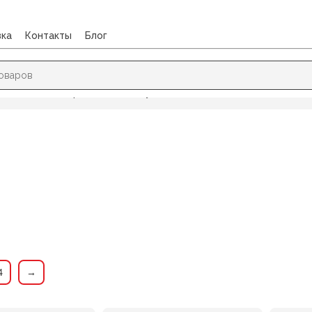
вка
Контакты
Блог
/
Свечи для торта, колпаки, дудки
4
→