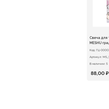
Свеча для торт
MESHU гра
Код:
ГЦ-0000
Артикул:
MS_
В наличии: 5
88,00
₽
Первон
Текуща
цена
цена:
состав
88,00 ₽.
110,00 ₽