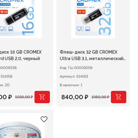
иск 16 GB CROMEX
Флеш-диск 32 GB CROMEX
rd USB 2.0, черный
Ultra USB 3.1, металлический
корпус, черный
00009338
Код:
ГЦ-00009258
:
514158
Артикул:
514163
и: 20
В наличии: 1
,00
₽
840,00
₽
1030,00
₽
1050,00
₽
оначальная
щая
Первоначальная
Текущая
:
цена
цена:
авляла
0 ₽.
составляла
840,00 ₽.
00 ₽.
1050,00 ₽.