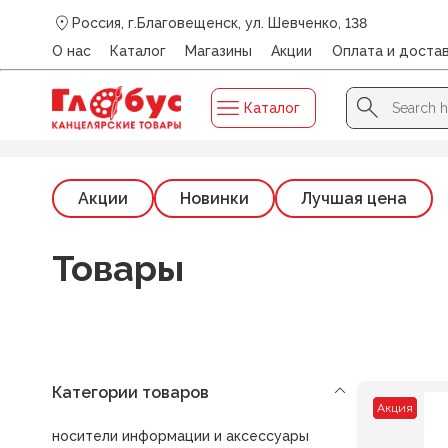
Россия, г.Благовещенск, ул. Шевченко, 138
О нас
Каталог
Магазины
Акции
Оплата и доста
Search Button
Search
Каталог
for:
Главная
/
CROMEX
Акции
Новинки
Лучшая цена
Товары
Категории товаров
Акция
носители информации и аксессуары