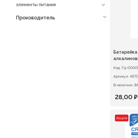
элементы питания
Производитель
Батарейка 
алкалинов
Код:
ГЦ-0000
Артикул:
В наличии: 8
28,00
₽
Первон
Текуща
цена
цена:
Акция
состав
28,00 ₽.
35,00 ₽.