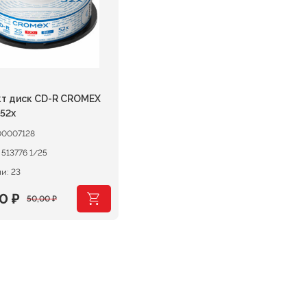
т диск CD-R CROMEX
52х
00007128
:
513776 1/25
и: 23
00
₽
50,00
₽
оначальная
щая
:
авляла
 ₽.
 ₽.