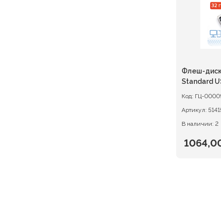
Флеш-диск
Standard U
Код:
ГЦ-0000
Артикул:
5141
В наличии: 2
1064,0
Первон
Текуща
цена
цена:
состав
1064,00
1330,00