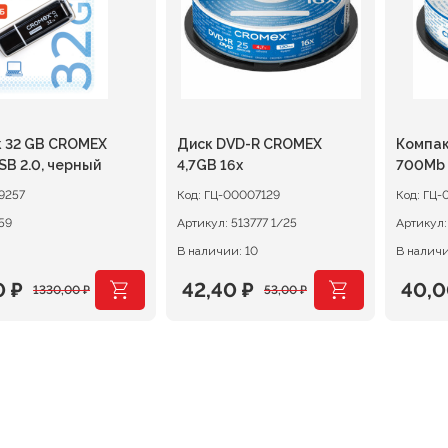
 32 GB CROMEX
Диск DVD-R CROMEX
Компак
SB 2.0, черный
4,7GB 16х
700Mb 
9257
Код:
ГЦ-00007129
Код:
ГЦ-
59
Артикул:
513777 1/25
Артикул
В наличии: 10
В наличи
0
₽
42,40
₽
40,
1330,00
₽
53,00
₽
ачальная
я
Первоначальная
Текущая
Перв
Теку
цена
цена:
цена
цена
ляла
 ₽.
составляла
42,40 ₽.
сост
40,00
 ₽.
53,00 ₽.
50,00