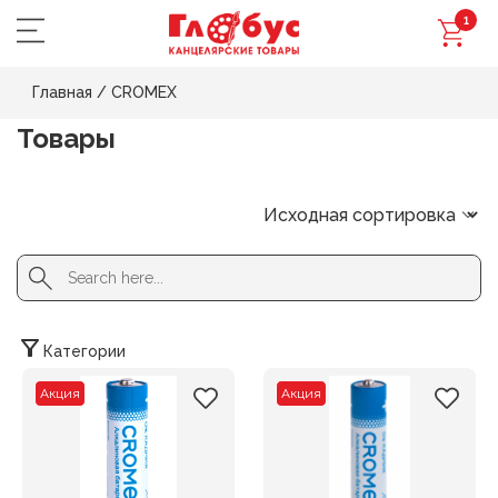
1
Главная
/
CROMEX
Товары
Search Button
Search
for:
Категории
Акция
Акция