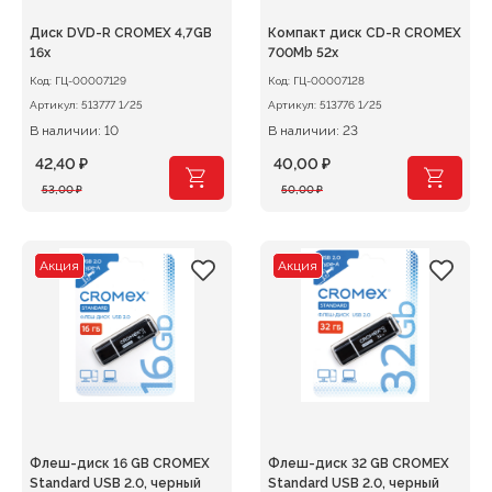
Диск DVD-R CROMEX 4,7GB
Компакт диск CD-R CROMEX
16х
700Mb 52х
Код:
ГЦ-00007129
Код:
ГЦ-00007128
Артикул:
513777 1/25
Артикул:
513776 1/25
В наличии: 10
В наличии: 23
42,40
₽
40,00
₽
Первоначальная
Текущая
Первоначальная
Текущая
53,00
₽
50,00
₽
цена
цена:
цена
цена:
составляла
42,40 ₽.
составляла
40,00 ₽.
53,00 ₽.
50,00 ₽.
Акция
Акция
Флеш-диск 16 GB CROMEX
Флеш-диск 32 GB CROMEX
Standard USB 2.0, черный
Standard USB 2.0, черный