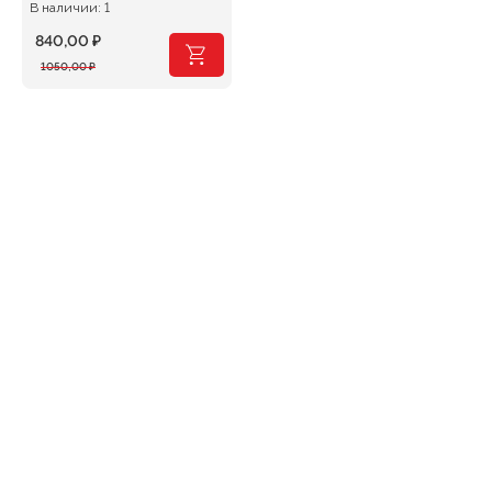
В наличии: 1
840,00
₽
Первоначальная
Текущая
1050,00
₽
цена
цена:
составляла
840,00 ₽.
1050,00 ₽.