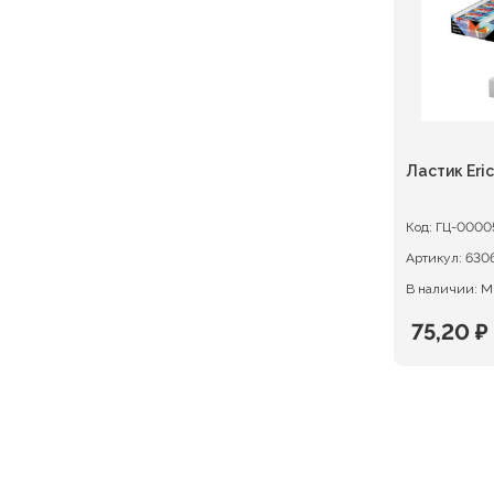
Ластик Eric
Код:
ГЦ-0000
Артикул:
В наличии: М
75,20
₽
Первон
Текуща
цена
цена:
состав
75,20 ₽.
94,00 ₽.