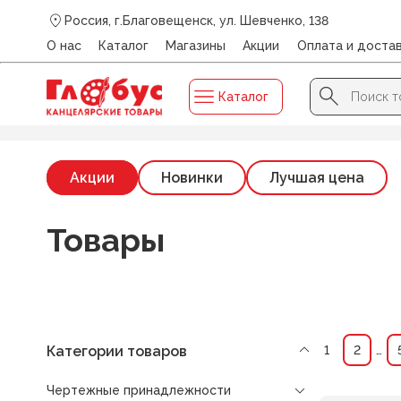
Россия, г.Благовещенск, ул. Шевченко, 138
О нас
Каталог
Магазины
Акции
Оплата и доста
Search Button
Search
Каталог
for:
Главная
/
Каталог
/
ЧЕРТЕЖНЫЕ ПРИНАДЛЕЖНОСТИ
/
Акции
Новинки
Лучшая цена
Товары
Категории товаров
1
2
…
Чертежные принадлежности