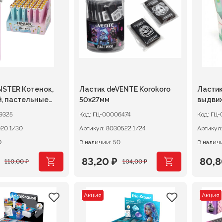
.
133,00 ₽.
112,0
NSTER Котенок,
Ластик deVENTE Korokoro
Ластик
, пастельные
50х27мм
выдви
уса ассорти
корпус
9325
Код:
ГЦ-00006474
Код:
ГЦ-
274020 1/30
Артикул:
8030522 1/24
Артикул
0
В наличии: 50
В наличи
83,20
₽
80,
110,00
₽
104,00
₽
ачальная
я
Первоначальная
Текущая
Перв
Теку
цена
цена:
цена
цена
Акция
Акция
ляла
составляла
83,20 ₽.
сост
80,80
.
104,00 ₽.
101,0