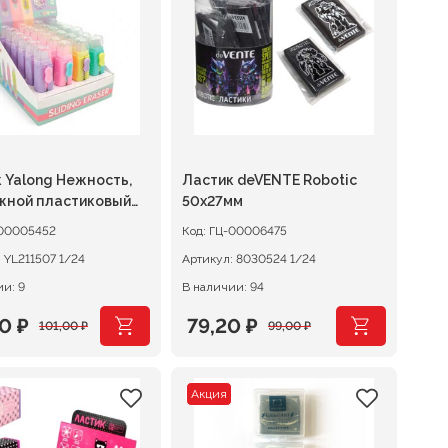
0 ₽.
110,00 ₽.
 Yalong Нежность,
Ластик deVENTE Robotic
жной пластиковый
50х27мм
, цвет ассорти
00005452
Код:
ГЦ-00006475
:
YL211507 1/24
Артикул:
8030524 1/24
и: 9
В наличии: 94
80
₽
79,20
₽
101,00
₽
99,00
₽
оначальная
щая
Первоначальная
Текущая
:
цена
цена:
Акция
авляла
 ₽.
составляла
79,20 ₽.
0 ₽.
99,00 ₽.