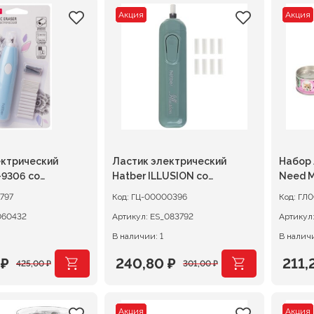
Акция
Акция
ектрический
Ластик электрический
Набор 
-9306 со
Hatber ILLUSION со
Need M
насадками
сменными насадками
797
Код:
ГЦ-00000396
Код:
ГЛ0
060432
Артикул:
ES_083792
Артикул
В наличии: 1
В наличи
0
₽
240,80
₽
211
425,00
₽
301,00
₽
ачальная
я
Первоначальная
Текущая
Перв
Теку
цена
цена:
цена
цена
Акция
Акция