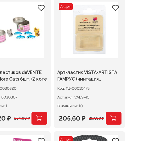
Акция
ластиков deVENTE
Арт-ластик VISTA-ARTISTA
ore Cats 6шт. (2 коте
ГАМРУС (имитация
формопласта)
0030820
Код:
ГЦ-00010475
:
8030307
Артикул:
VALS-45
и: 1
В наличии: 10
,20
₽
205,60
₽
264,00
₽
257,00
₽
оначальная
щая
Первоначальная
Текущая
:
цена
цена:
Акция