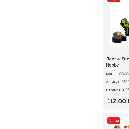
состав
340,00 
425,00 ₽
Ластик Eric
Hobby
Код:
ГЦ-0000
Артикул:
В наличии: 2
112,00
Первон
Текуща
цена
цена:
Акция
состав
112,00 ₽