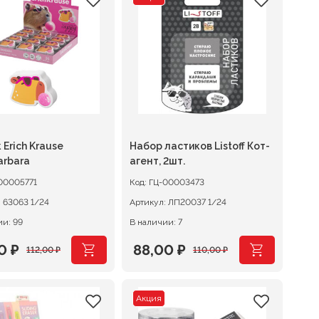
авляла
0 ₽.
составляла
205,60 ₽.
0 ₽.
257,00 ₽.
 Erich Krause
Набор ластиков Listoff Кот-
arbara
агент, 2шт.
00005771
Код:
ГЦ-00003473
:
63063 1/24
Артикул:
ЛП20037 1/24
ии: 99
В наличии: 7
60
₽
88,00
₽
112,00
₽
110,00
₽
оначальная
щая
Первоначальная
Текущая
:
цена
цена:
Акция
авляла
 ₽.
составляла
88,00 ₽.