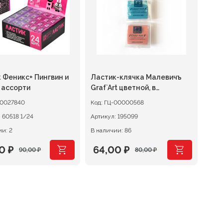
 Феникс+ Пингвин и
Ластик-клячка Малевичъ
 ассорти
Graf`Art цветной, в
пластиковом футляре
0027840
Код:
ГЦ-00000568
:
60518 1/24
Артикул:
195099
и: 2
В наличии: 86
00
₽
64,00
₽
90,00
₽
80,00
₽
оначальная
щая
Первоначальная
Текущая
:
цена
цена:
авляла
 ₽.
составляла
64,00 ₽.
 ₽.
80,00 ₽.