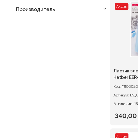
Акция
Производитель
Ластик эл
Hatber EER
сменными 
Код:
ГБ00020
Артикул:
ES_
В наличии: 15
340,0
Первон
Текуща
цена
цена:
Акция