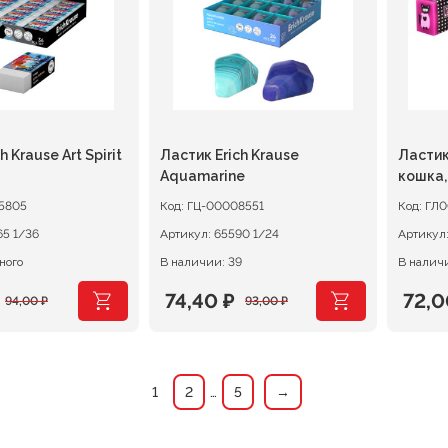
h Krause Art Spirit
Ластик Erich Krause
Ластик
Aquamarine
кошка,
5805
Код:
ГЦ-00008551
Код:
ГЛ0
63065 1/36
Артикул:
65590 1/24
Артикул
ного
В наличии: 39
В наличи
74,40
₽
72,
94,00
₽
93,00
₽
ачальная
я
Первоначальная
Текущая
Перв
Теку
цена
цена:
цена
цена
ляла
составляла
74,40 ₽.
сост
72,00
1
2
…
5
→
93,00 ₽.
90,00