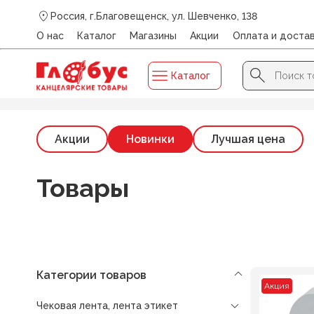
Россия, г.Благовещенск, ул. Шевченко, 138
О нас
Каталог
Магазины
Акции
Оплата и доста
Search Button
Search
Каталог
for:
Главная
/
Каталог
/
ЧЕКОВАЯ ЛЕНТА, ЛЕНТА ЭТИКЕТ
/
Ч
Акции
Новинки
Лучшая цена
Товары
Категории товаров
Акция
Чековая лента, лента этикет