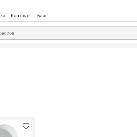
вка
Контакты
Блог
ековая лента однослойная (офсет)