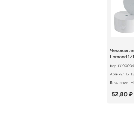
Чековая ле
Lomond 
Код:
ГЛ00004
Артикул:
BF1
В наличии: М
52,80
₽
Первон
Текуща
цена
цена:
состав
52,80 ₽.
66,00 ₽.