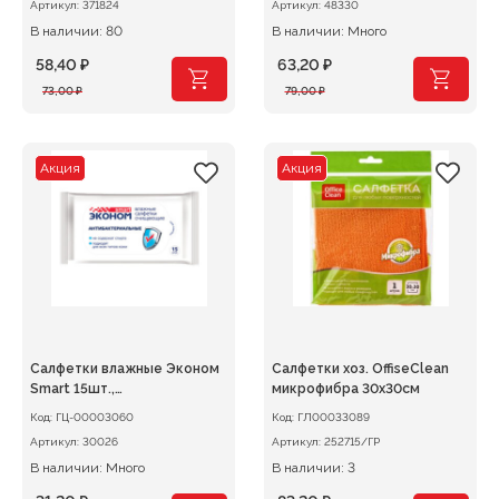
Артикул:
371824
Артикул:
48330
В наличии: 80
В наличии: Много
58,40
₽
63,20
₽
Первоначальная
Текущая
Первоначальная
Текущая
73,00
₽
79,00
₽
цена
цена:
цена
цена:
составляла
58,40 ₽.
составляла
63,20 ₽.
73,00 ₽.
79,00 ₽.
Акция
Акция
Салфетки влажные Эконом
Салфетки хоз. OffiseClean
Smart 15шт.,
микрофибра 30х30см
антибактериальные
Код:
ГЦ-00003060
Код:
ГЛ00033089
Артикул:
30026
Артикул:
252715/ГР
В наличии: Много
В наличии: 3