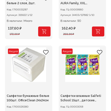
белые 2 слоя, 2шт.
AURA Family, XXL
универсальные
Код:
ГЛ00031287
Код:
ГЦ-00009960
Артикул:
315622 1/12
Артикул:
14403/117682 1/10
В наличии: Много
В наличии: 90
137,60
₽
162,40
₽
Первоначальная
Текущая
Первоначальная
Текущая
172,00
₽
203,00
₽
цена
цена:
цена
цена:
составляла
137,60 ₽.
составляла
162,40 ₽.
172,00 ₽.
203,00 ₽.
Акция
Акция
Салфетки бумажные белые
Салфетки влажные Salfeti
100шт. OfficeClean 24х24см
School 15шт., детские
антибактериальные
Код:
ГЛ00026380
Код:
ГЦ-00003058