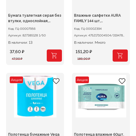
Бумага туалетная серая без
Влажные салфетки AURA
втулки, однослойная,
FAMILY 144 шт,
Тюльпан
антибактериальные
Код:
ГЦ-00007956
Код:
ГЦ-00002394
Артикул:
827385128 1/50
Артикул:
4752171004504/319478
1/12
В наличии: 13
В наличии: Много
37,60
₽
151,20
₽
Первоначальная
Текущая
Первоначальная
Текущая
47,00
₽
189,00
₽
цена
цена:
цена
цена:
составляла
37,60 ₽.
составляла
151,20 ₽.
47,00 ₽.
189,00 ₽.
Акция
Акция
Полотенца бумажные Vega
Полотенца влажные 60шт.