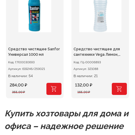
Средство чистящее Sanfor
Средство чистящее для
Универсал 1000 мл
сантехники Vega Лимон,
гель 1л
Код:
ГЛ00030693
Код:
ГЦ-00006893
Артикул:
619246/259021
Артикул:
321088
В наличии: 54
В наличии: 21
284,00
₽
132,00
₽
Первоначальная
Текущая
Первоначальная
Текущая
355,00
₽
165,00
₽
цена
цена:
цена
цена:
составляла
284,00 ₽.
составляла
132,00 ₽.
355,00 ₽.
165,00 ₽.
Купить хозтовары для дома и
офиса – надежное решение