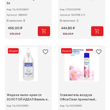
5л
Код:
ГЦ-00009647
Код:
ГЛ00031748
Артикул:
388440
Артикул:
604788 1/3
В наличии: 8
В наличии: 3
456,00
₽
444,80
₽
Первоначальная
Текущая
Первоначальная
Текущая
570,00
₽
556,00
₽
цена
цена:
цена
цена:
составляла
456,00 ₽.
составляла
444,80 ₽.
570,00 ₽.
556,00 ₽.
Акция
Акция
Жидкое мыло-крем 1л
Освежитель воздуха
ЗОЛОТОЙ ИДЕАЛ Ваниль и
OfficeClean Ароматный
кокос
букет 300мл
Код:
ГЦ-00009951
Код:
ГЦ-00006891