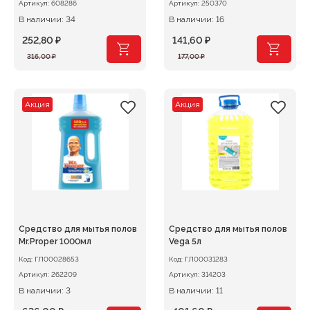
Артикул:
608286
Артикул:
250370
В наличии: 34
В наличии: 16
252,80
₽
141,60
₽
Первоначальная
Текущая
Первоначальная
Текущая
316,00
₽
177,00
₽
цена
цена:
цена
цена:
составляла
252,80 ₽.
составляла
141,60 ₽.
316,00 ₽.
177,00 ₽.
Акция
Акция
Средство для мытья полов
Средство для мытья полов
Mr.Proper 1000мл
Vega 5л
Код:
ГЛ00028653
Код:
ГЛ00031283
Артикул:
262209
Артикул:
314203
В наличии: 3
В наличии: 11