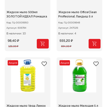
Жидкое мыло 500мл
Жидкое мыло OfficeClean
ЗОЛОТОЙ ИДЕАЛ Ромашка
Proffesional Ландыш 5 л
Код:
ГЦ-00009950
Код:
ГЦ-00009648
Артикул:
606784
Артикул:
247026
В наличии: 10
В наличии: 4
98,40
₽
555,20
₽
Первоначальная
Текущая
Первоначальная
Текущая
123,00
₽
694,00
₽
цена
цена:
цена
цена:
составляла
98,40 ₽.
составляла
555,20 ₽.
123,00 ₽.
694,00 ₽.
Акция
Акция
Жидкое мыло Vega Лимон
Жидкое мыло Мелодия 5 л