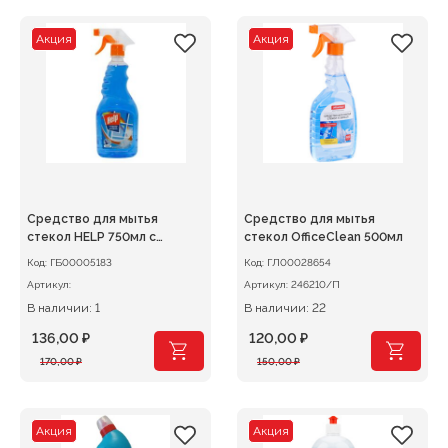
составляла
76,00 ₽.
составляла
312,00 ₽.
95,00 ₽.
390,00 ₽.
Акция
Акция
Средство для мытья
Средство для мытья
стекол HELP 750мл с
стекол OfficeClean 500мл
распылителем
Код:
ГБ00005183
Код:
ГЛ00028654
Артикул:
Артикул:
246210/П
В наличии: 1
В наличии: 22
136,00
₽
120,00
₽
Первоначальная
Текущая
Первоначальная
Текущая
170,00
₽
150,00
₽
цена
цена:
цена
цена:
составляла
136,00 ₽.
составляла
120,00 ₽.
170,00 ₽.
150,00 ₽.
Акция
Акция