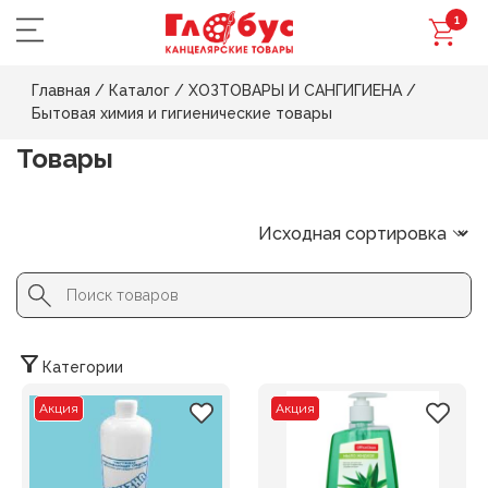
1
Главная
/
Каталог
/
ХОЗТОВАРЫ И САНГИГИЕНА
/
Бытовая химия и гигиенические товары
Товары
Search Button
Search
for:
Категории
Акция
Акция