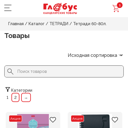
1
Главная
/
Каталог
/
ТЕТРАДИ
/
Тетради 60-80л.
Товары
Search Button
Search
for:
Категории
1
2
→
Акция
Акция