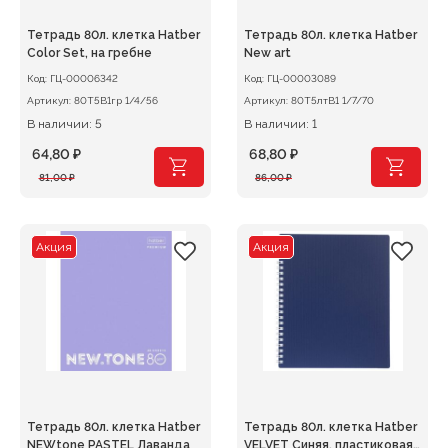
Тетрадь 80л. клетка Hatber
Тетрадь 80л. клетка Hatber
Color Set, на гребне
New art
Код:
ГЦ-00006342
Код:
ГЦ-00003089
Артикул:
80Т5В1гр 1/4/56
Артикул:
80Т5лтВ1 1/7/70
В наличии: 5
В наличии: 1
64,80
₽
68,80
₽
Первоначальная
Текущая
Первоначальная
Текущая
81,00
₽
86,00
₽
цена
цена:
цена
цена:
составляла
64,80 ₽.
составляла
68,80 ₽.
81,00 ₽.
86,00 ₽.
Акция
Акция
Тетрадь 80л. клетка Hatber
Тетрадь 80л. клетка Hatber
NEWtone PASTEL Лаванда
VELVET Синяя, пластиковая