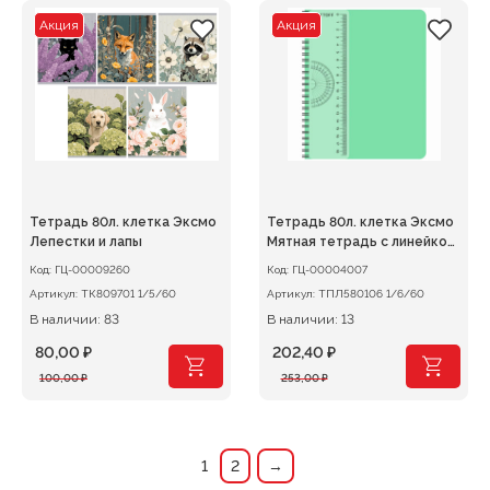
253,00 ₽.
253,00 ₽.
Акция
Акция
Тетрадь 80л. клетка Эксмо
Тетрадь 80л. клетка Эксмо
Лепестки и лапы
Мятная тетрадь с линейкой,
пластик.обложка, гребень
Код:
ГЦ-00009260
Код:
ГЦ-00004007
Артикул:
ТК809701 1/5/60
Артикул:
ТПЛ580106 1/6/60
В наличии: 83
В наличии: 13
80,00
₽
202,40
₽
Первоначальная
Текущая
Первоначальная
Текущая
100,00
₽
253,00
₽
цена
цена:
цена
цена:
составляла
80,00 ₽.
составляла
202,40 ₽.
100,00 ₽.
253,00 ₽.
1
2
→