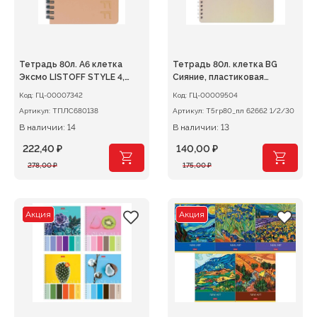
Тетрадь 80л. А6 клетка
Тетрадь 80л. клетка BG
Эксмо LISTOFF STYLE 4,
Сияние, пластиковая
пластик, на гребне
обложка, на гребне
Код:
ГЦ-00007342
Код:
ГЦ-00009504
Артикул:
ТПЛС680138
Артикул:
Т5гр80_пл 62662 1/2/30
В наличии: 14
В наличии: 13
222,40
₽
140,00
₽
Первоначальная
Текущая
Первоначальная
Текущая
278,00
₽
175,00
₽
цена
цена:
цена
цена:
составляла
222,40 ₽.
составляла
140,00 ₽.
278,00 ₽.
175,00 ₽.
Акция
Акция