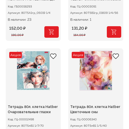
обл. на гребне
Код:
ГБ00016293
Код:
ГЦ-00003091
Артикул:
80Т5А1гр_05019 1/4
Артикул:
80Т5В1гр_01609 1/4/56
В наличии: 23
В наличии: 1
152,00
₽
131,20
₽
Первоначальная
Текущая
Первоначальная
Текущая
190,00
₽
164,00
₽
цена
цена:
цена
цена:
составляла
152,00 ₽.
составляла
131,20 ₽.
190,00 ₽.
164,00 ₽.
Акция
Акция
Тетрадь 80л. клетка Hatber
Тетрадь 80л. клетка Hatber
Очаровательные глазки
Цветочные сны
Код:
ГЦ-00002498
Код:
ГЦ-00006340
Артикул:
80Т5лВ1 1/7/70
Артикул:
80Т5лВ1 1/5/40