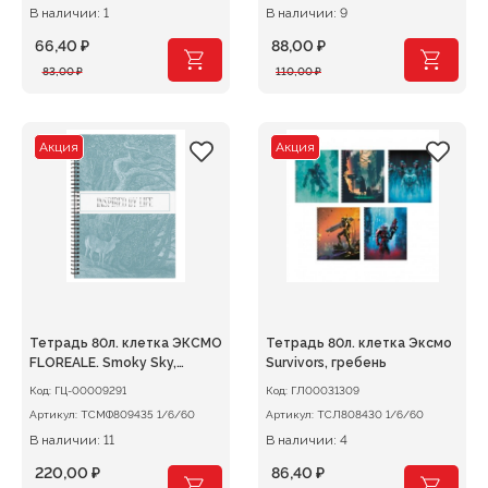
В наличии: 1
В наличии: 9
66,40
₽
88,00
₽
Первоначальная
Текущая
Первоначальная
Текущая
83,00
₽
110,00
₽
цена
цена:
цена
цена:
составляла
66,40 ₽.
составляла
88,00 ₽.
83,00 ₽.
110,00 ₽.
Акция
Акция
Тетрадь 80л. клетка ЭКСМО
Тетрадь 80л. клетка Эксмо
FLOREALE. Smoky Sky,
Survivors, гребень
гребень
Код:
ГЦ-00009291
Код:
ГЛ00031309
Артикул:
ТСМФ809435 1/6/60
Артикул:
ТСЛ808430 1/6/60
В наличии: 11
В наличии: 4
220,00
₽
86,40
₽