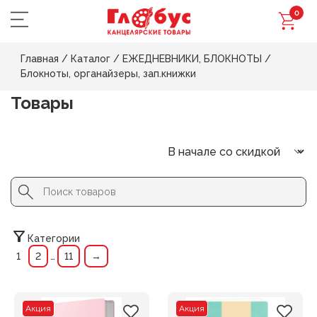
0
Главная
/
Каталог
/
ЕЖЕДНЕВНИКИ, БЛОКНОТЫ
/
Блокноты, органайзеры, зап.книжки
Товары
Search Button
Search
for:
Категории
1
2
…
11
→
Акция
Акция