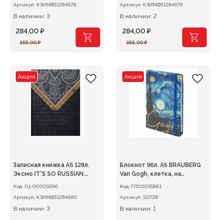
Артикул:
КЗИМФ51284678
Артикул:
КЗИМФ51284679
В наличии: 3
В наличии: 2
284,00
₽
284,00
₽
Первоначальная
Текущая
Первоначальная
Текущая
355,00
₽
355,00
₽
цена
цена:
цена
цена:
составляла
284,00 ₽.
составляла
284,00 ₽.
355,00 ₽.
355,00 ₽.
Акция
Акция
Записная книжка А5 128л.
Блокнот 96л. А5 BRAUBERG
Эксмо IT'S SO RUSSIAN.
Van Gogh, клетка, на
Black, ЛАЙТ
резинке
Код:
ГЦ-00009266
Код:
ГЛ00031883
Артикул:
КЗИМФ51284680
Артикул:
113728
В наличии: 3
В наличии: 1