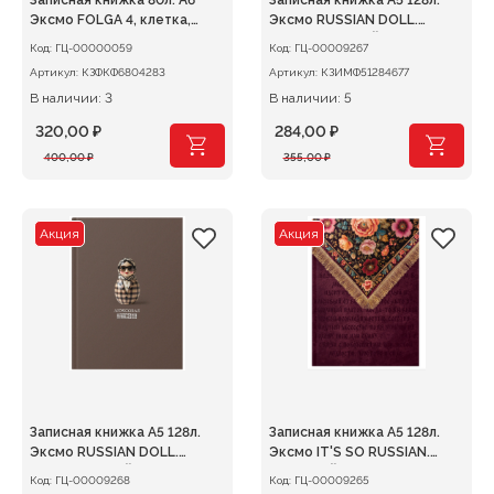
Записная книжка 80л. А6
Записная книжка А5 128л.
Эксмо FOLGA 4, клетка,
Эксмо RUSSIAN DOLL.
искусст.кожа
Блестящая, ЛАЙТ
Код:
ГЦ-00000059
Код:
ГЦ-00009267
Артикул:
КЗФКФ6804283
Артикул:
КЗИМФ51284677
В наличии: 3
В наличии: 5
320,00
₽
284,00
₽
Первоначальная
Текущая
Первоначальная
Текущая
400,00
₽
355,00
₽
цена
цена:
цена
цена:
составляла
320,00 ₽.
составляла
284,00 ₽.
400,00 ₽.
355,00 ₽.
Акция
Акция
Записная книжка А5 128л.
Записная книжка А5 128л.
Эксмо RUSSIAN DOLL.
Эксмо IT'S SO RUSSIAN.
Люксовая, ЛАЙТ
Wine, ЛАЙТ
Код:
ГЦ-00009268
Код:
ГЦ-00009265