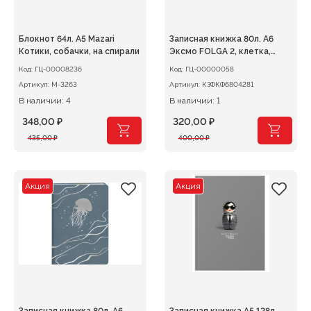
Блокнот 64л. А5 Mazari
Записная книжка 80л. А6
Котики, собачки, на спирали
Эксмо FOLGA 2, клетка,
искусст.кожа
Код:
ГЦ-00008236
Код:
ГЦ-00000058
Артикул:
М-3263
Артикул:
КЗФКФ6804281
В наличии: 4
В наличии: 1
348,00
₽
320,00
₽
Первоначальная
Текущая
Первоначальная
Текущая
435,00
₽
400,00
₽
цена
цена:
цена
цена:
составляла
348,00 ₽.
составляла
320,00 ₽.
435,00 ₽.
400,00 ₽.
Акция
Акция