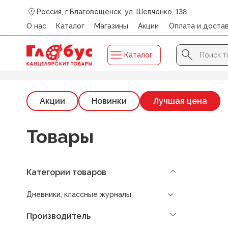
Россия, г.Благовещенск, ул. Шевченко, 138
О нас
Каталог
Магазины
Акции
Оплата и доста
Search Button
Search
Каталог
for:
Главная
/
Каталог
/
ДНЕВНИКИ, КЛАССНЫЕ ЖУРНАЛЫ
Акции
Новинки
Лучшая цена
Товары
Категории товаров
Дневники, классные журналы
Производитель