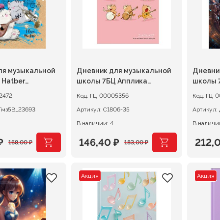
ля музыкальной
Дневник для музыкальной
Дневни
 Hatber
школы 7БЦ Апплика
школы 
ия кота Пирожка
Музыкальные коты
1(25)
2472
Код:
ГЦ-00005356
Код:
ГЦ-0
Тмз5В_23693
Артикул:
С1806-35
Артикул:
В наличии: 4
В наличии
₽
146,40
₽
212,
168,00
₽
183,00
₽
ачальная
я
Первоначальная
Текущая
Перв
Теку
цена
цена:
цена
цена:
Акция
Акция
ляла
.
составляла
146,40 ₽.
сост
212,0
.
183,00 ₽.
265,0