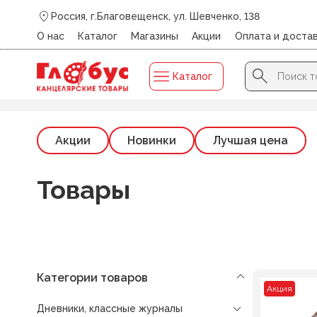
Россия, г.Благовещенск, ул. Шевченко, 138
О нас
Каталог
Магазины
Акции
Оплата и доста
Search Button
Search
Каталог
for:
Главная
/
Каталог
/
ДНЕВНИКИ, КЛАССНЫЕ ЖУРНАЛЫ
Акции
Новинки
Лучшая цена
Товары
Категории товаров
Акция
Дневники, классные журналы