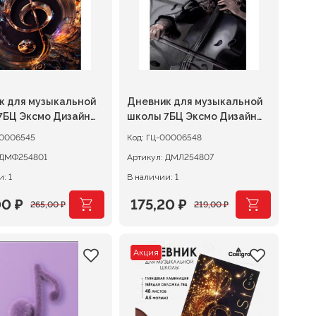
к для музыкальной
Дневник для музыкальной
7БЦ Эксмо Дизайн
школы 7БЦ Эксмо Дизайн
15(25)
0006545
Код:
ГЦ-00006548
ДМФ254801
Артикул:
ДМЛ254807
: 1
В наличии: 1
00
₽
175,20
₽
265,00
₽
219,00
₽
оначальная
щая
Первоначальная
Текущая
цена
цена:
Акция
авляла
0 ₽.
составляла
175,20 ₽.
0 ₽.
219,00 ₽.