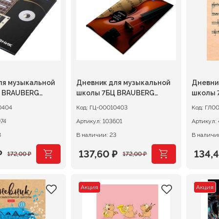
ля музыкальной
Дневник для музыкальной
Дневни
 BRAUBERG
школы 7БЦ BRAUBERG
школы 7
Симфония
ноткам
0404
Код:
ГЦ-00010403
Код:
ГЛ0
74
Артикул:
103601
Артикул:
3
В наличии: 23
В наличи
₽
137,60
₽
134,
172,00
₽
172,00
₽
ачальная
я
Первоначальная
Текущая
Перв
Теку
цена
цена:
цена
цена:
Акция
Акция
ляла
.
составляла
137,60 ₽.
сост
134,4
.
172,00 ₽.
168,0