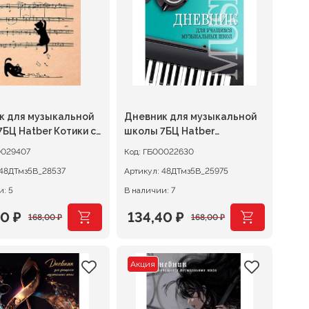
к для музыкальной
Дневник для музыкальной
БЦ Hatber Котики с
школы 7БЦ Hatber
и
Музыкальная пауза
0029407
Код:
ГБ00022630
48ДТмз5В_28537
Артикул:
48ДТмз5В_25975
и: 5
В наличии: 7
40
₽
134,40
₽
168,00
₽
168,00
₽
оначальная
щая
Первоначальная
Текущая
цена
цена:
Акция
авляла
0 ₽.
составляла
134,40 ₽.
0 ₽.
168,00 ₽.