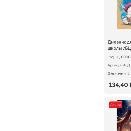
Дневник д
школы 7БЦ
Приключен
Код:
ГЦ-0000
Артикул:
48Д
В наличии: 5
134,40
Первон
Текуща
цена
цена:
Акция
состав
134,40 ₽
168,00 ₽