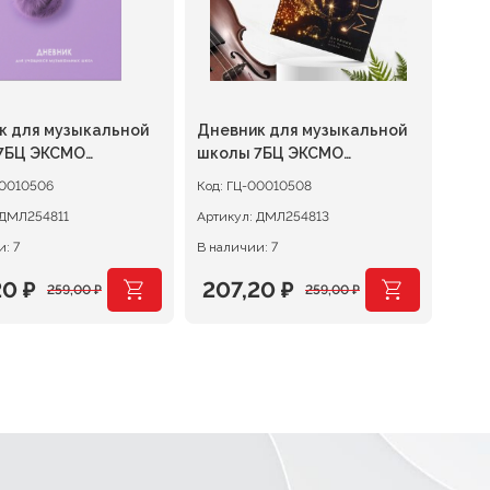
к для музыкальной
Дневник для музыкальной
7БЦ ЭКСМО
школы 7БЦ ЭКСМО
ые мечты
Скрипичный ключ
0010506
Код:
ГЦ-00010508
ДМЛ254811
Артикул:
ДМЛ254813
: 7
В наличии: 7
20
₽
207,20
₽
259,00
₽
259,00
₽
оначальная
щая
Первоначальная
Текущая
цена
цена:
авляла
0 ₽.
составляла
207,20 ₽.
0 ₽.
259,00 ₽.