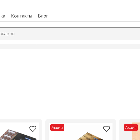
вка
Контакты
Блог
/
Дневники для музыкальной школы
Акция
Акция