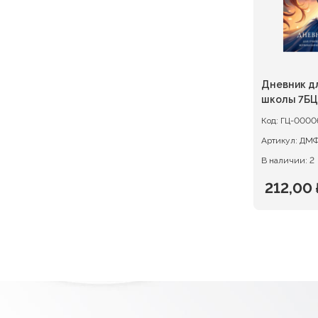
Дневник д
школы 7БЦ
3(25)
Код:
ГЦ-0000
Артикул:
ДМФ
В наличии: 2
212,00
Первон
Текуща
цена
цена:
состав
212,00 ₽
265,00 ₽