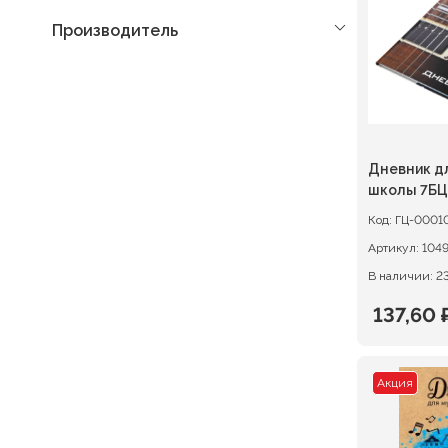
Производитель
Дневник д
школы 7БЦ
Гитара
Код:
ГЦ-0001
Артикул:
1049
В наличии: 2
137,60
Первон
Текуща
цена
цена:
Акция
состав
137,60 ₽
172,00 ₽