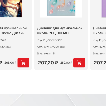
ля музыкальной
Дневник для музыкальной
Дневни
 Эксмо Дизайн
школы 7БЦ ЭКСМО
школы 
Леденцы
Пушист
6547
Код:
ГЦ-00010507
Код:
ГЦ-0
254803
Артикул:
ДМЛ254815
Артикул:
В наличии: 8
В наличии
₽
207,20
₽
207,
265,00
₽
259,00
₽
ачальная
я
Первоначальная
Текущая
Перв
Теку
цена
цена:
цена
цена:
ляла
.
составляла
207,20 ₽.
сост
207,2
.
259,00 ₽.
259,0