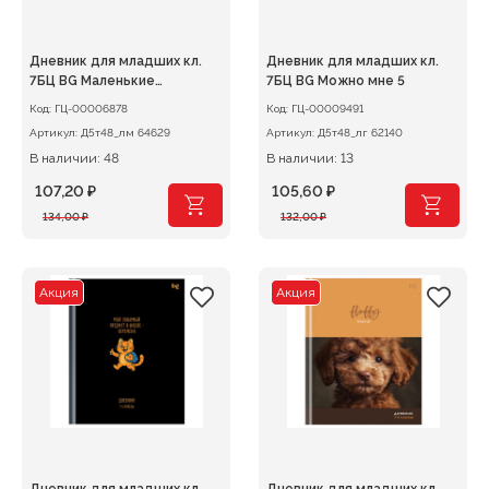
Дневник для младших кл.
Дневник для младших кл.
7БЦ BG Маленькие
7БЦ BG Можно мне 5
помощники
Код:
ГЦ-00006878
Код:
ГЦ-00009491
Артикул:
Д5т48_лм 64629
Артикул:
Д5т48_лг 62140
В наличии: 48
В наличии: 13
107,20
₽
105,60
₽
Первоначальная
Текущая
Первоначальная
Текущая
134,00
₽
132,00
₽
цена
цена:
цена
цена:
составляла
107,20 ₽.
составляла
105,60 ₽.
134,00 ₽.
132,00 ₽.
Акция
Акция