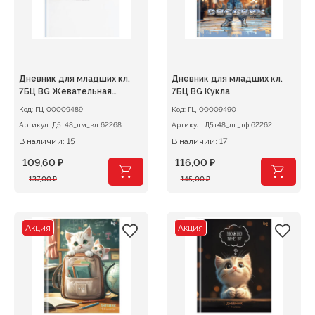
Дневник для младших кл.
Дневник для младших кл.
7БЦ BG Жевательная
7БЦ BG Кукла
резинка
Код:
ГЦ-00009489
Код:
ГЦ-00009490
Артикул:
Д5т48_лм_вл 62268
Артикул:
Д5т48_лг_тф 62262
В наличии: 15
В наличии: 17
109,60
₽
116,00
₽
Первоначальная
Текущая
Первоначальная
Текущая
137,00
₽
145,00
₽
цена
цена:
цена
цена:
составляла
109,60 ₽.
составляла
116,00 ₽.
137,00 ₽.
145,00 ₽.
Акция
Акция