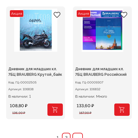
составляла
138,40 ₽.
составляла
108,00 ₽.
173,00 ₽.
135,00 ₽.
Акция
Акция
Дневник для младших кл.
Дневник для младших кл.
7БЦ BRAUBERG Крутой_байк
7БЦ BRAUBERG Российский
Код:
ГЦ-00002505
Код:
ГЦ-00009307
Артикул:
106838
Артикул:
106832
В наличии: 1
В наличии: Много
108,80
₽
133,60
₽
Первоначальная
Текущая
Первоначальная
Текущая
136,00
₽
167,00
₽
цена
цена:
цена
цена:
составляла
108,80 ₽.
составляла
133,60 ₽.
136,00 ₽.
167,00 ₽.
1
2
→