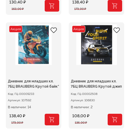
130,40
₽
138,40
₽
Первоначальная
Текущая
Первоначальная
Текущая
163,00
₽
173,00
₽
цена
цена:
цена
цена:
составляла
130,40 ₽.
составляла
138,40 ₽.
163,00 ₽.
173,00 ₽.
Акция
Акция
Дневник для младших кл.
Дневник для младших кл.
7БЦ BRAUBERG Крутой байк*
7БЦ BRAUBERG Крутой джип
Код:
ГЦ-00009233
Код:
ГЦ-00002508
Артикул:
107592
Артикул:
106830
В наличии: 14
В наличии: 2
138,40
₽
108,00
₽
Первоначальная
Текущая
Первоначальная
Текущая
173,00
₽
135,00
₽
цена
цена:
цена
цена: