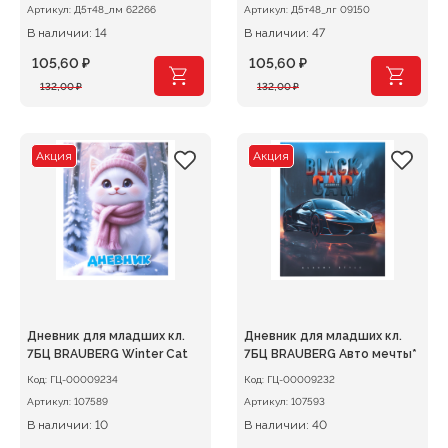
Артикул:
Д5т48_лм 62266
Артикул:
Д5т48_лг 09150
В наличии: 14
В наличии: 47
105,60
₽
105,60
₽
Первоначальная
Текущая
Первоначальная
Текущая
132,00
₽
132,00
₽
цена
цена:
цена
цена:
составляла
105,60 ₽.
составляла
105,60 ₽.
132,00 ₽.
132,00 ₽.
Акция
Акция
Дневник для младших кл.
Дневник для младших кл.
7БЦ BRAUBERG Winter Cat
7БЦ BRAUBERG Авто мечты*
Код:
ГЦ-00009234
Код:
ГЦ-00009232
Артикул:
107589
Артикул:
107593
В наличии: 10
В наличии: 40