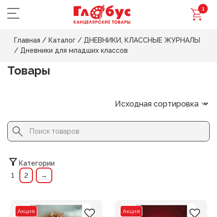
1
Главная
/
Каталог
/
ДНЕВНИКИ, КЛАССНЫЕ ЖУРНАЛЫ
/
Дневники для младших классов
Товары
Search Button
Search
for:
Категории
1
2
→
Акция
Акция