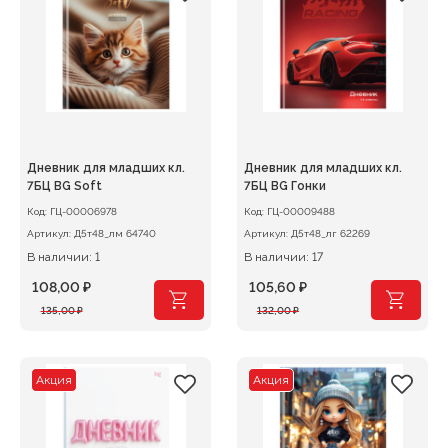
Дневник для младших кл.
Дневник для младших кл.
7БЦ BG Soft
7БЦ BG Гонки
Код:
ГЦ-00006978
Код:
ГЦ-00009488
Артикул:
Д5т48_лм 64740
Артикул:
Д5т48_лг 62269
В наличии: 1
В наличии: 17
108,00
₽
105,60
₽
Первоначальная
Текущая
Первоначальная
Текущая
135,00
₽
132,00
₽
цена
цена:
цена
цена:
составляла
108,00 ₽.
составляла
105,60 ₽.
135,00 ₽.
132,00 ₽.
Акция
Акция