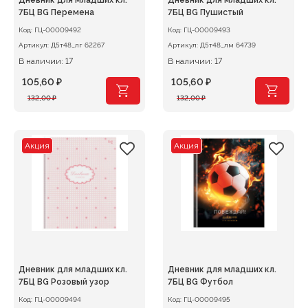
Дневник для младших кл.
Дневник для младших кл.
7БЦ BG Перемена
7БЦ BG Пушистый
Код:
ГЦ-00009492
Код:
ГЦ-00009493
Артикул:
Д5т48_лг 62267
Артикул:
Д5т48_лм 64739
В наличии: 17
В наличии: 17
105,60
₽
105,60
₽
Первоначальная
Текущая
Первоначальная
Текущая
132,00
₽
132,00
₽
цена
цена:
цена
цена:
составляла
105,60 ₽.
составляла
105,60 ₽.
132,00 ₽.
132,00 ₽.
Акция
Акция
Дневник для младших кл.
Дневник для младших кл.
7БЦ BG Розовый узор
7БЦ BG Футбол
Код:
ГЦ-00009494
Код:
ГЦ-00009495