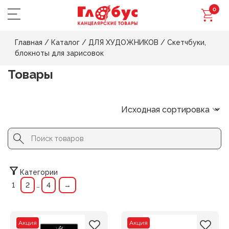
0
Главная
/
Каталог
/
ДЛЯ ХУДОЖНИКОВ
/
Скетчбуки,
блокноты для зарисовок
Товары
Search Button
Search
for:
Категории
1
2
…
4
→
Акция
Акция