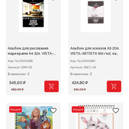
Альбом для рисования
Альбом для эскизов А5 20л.
маркерами А4 32л. VISTA-
VISTA-ARTISTA 90г/м2, на
ARTISTA 75г/м2
спирали
Код:
ГЦ-00001196
Код:
ГЦ-00001185
Артикул:
SDM-02
Артикул:
DSCC-A5
В наличии: 2
В наличии: 2
545,60
₽
424,80
₽
Первоначальная
Текущая
Первоначальная
Текущая
682,00
₽
531,00
₽
цена
цена:
цена
цена:
составляла
545,60 ₽.
составляла
424,80 ₽.
682,00 ₽.
531,00 ₽.
Акция
Акция