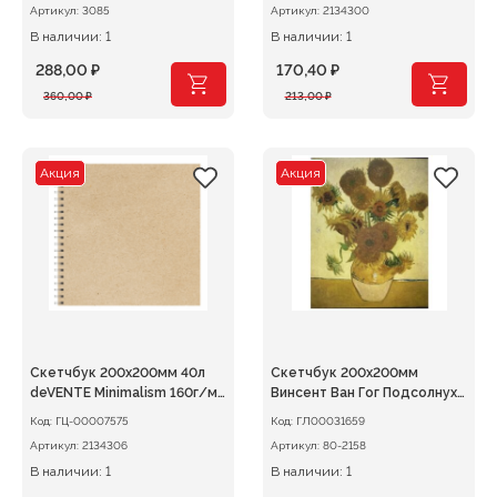
Артикул:
3085
Артикул:
2134300
В наличии: 1
В наличии: 1
288,00
₽
170,40
₽
Первоначальная
Текущая
Первоначальная
Текущая
360,00
₽
213,00
₽
цена
цена:
цена
цена:
составляла
288,00 ₽.
составляла
170,40 ₽.
360,00 ₽.
213,00 ₽.
Акция
Акция
Скетчбук 200х200мм 40л
Скетчбук 200х200мм
deVENTE Minimalism 160г/м,
Винсент Ван Гог Подсолнухи
спираль
7БЦ
Код:
ГЦ-00007575
Код:
ГЛ00031659
Артикул:
2134306
Артикул:
80-2158
В наличии: 1
В наличии: 1