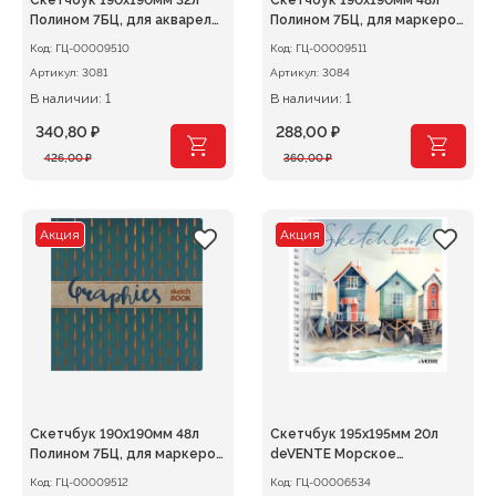
Скетчбук 190х190мм 32л
Скетчбук 190х190мм 48л
Полином 7БЦ, для акварели
Полином 7БЦ, для маркеров
200г/м2 Гознак
160г/м2
Код:
ГЦ-00009510
Код:
ГЦ-00009511
Артикул:
3081
Артикул:
3084
В наличии: 1
В наличии: 1
340,80
₽
288,00
₽
Первоначальная
Текущая
Первоначальная
Текущая
426,00
₽
360,00
₽
цена
цена:
цена
цена:
составляла
340,80 ₽.
составляла
288,00 ₽.
426,00 ₽.
360,00 ₽.
Акция
Акция
Скетчбук 190х190мм 48л
Скетчбук 195х195мм 20л
Полином 7БЦ, для маркеров
deVENTE Морское
160г/м2*
побережье 200г/м2,
Код:
ГЦ-00009512
Код:
ГЦ-00006534
гребень