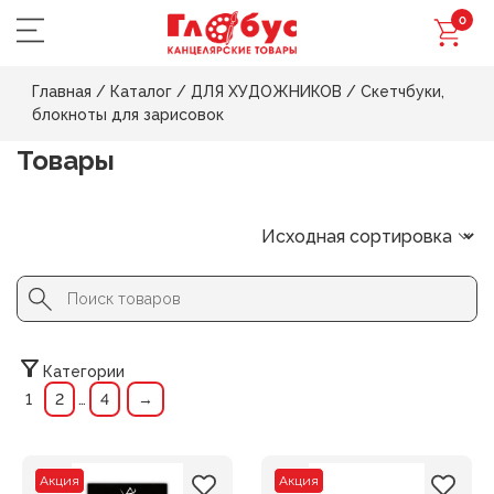
0
Главная
/
Каталог
/
ДЛЯ ХУДОЖНИКОВ
/
Скетчбуки,
блокноты для зарисовок
Товары
Search Button
Search
for:
Категории
1
2
…
4
→
Акция
Акция