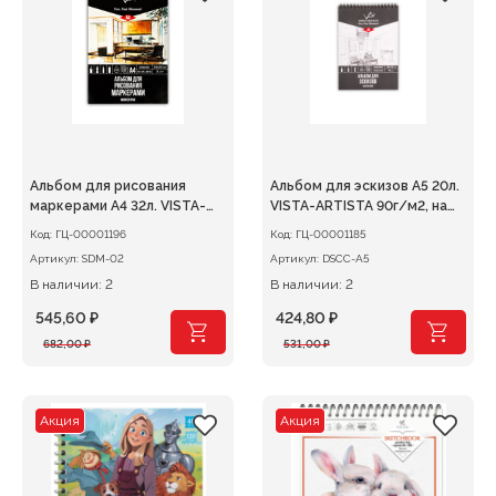
Альбом для рисования
Альбом для эскизов А5 20л.
маркерами А4 32л. VISTA-
VISTA-ARTISTA 90г/м2, на
ARTISTA 75г/м2
спирали
Код:
ГЦ-00001196
Код:
ГЦ-00001185
Артикул:
SDM-02
Артикул:
DSCC-A5
В наличии: 2
В наличии: 2
545,60
₽
424,80
₽
Первоначальная
Текущая
Первоначальная
Текущая
682,00
₽
531,00
₽
цена
цена:
цена
цена:
составляла
545,60 ₽.
составляла
424,80 ₽.
682,00 ₽.
531,00 ₽.
Акция
Акция