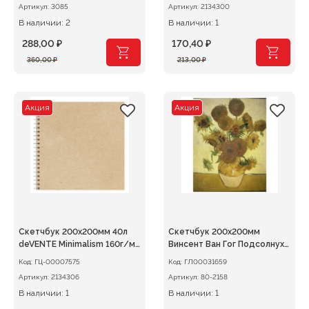
Артикул:
3085
Артикул:
2134300
В наличии: 2
В наличии: 1
288,00
₽
170,40
₽
Первоначальная
Текущая
Первоначальная
Текущая
360,00
₽
213,00
₽
цена
цена:
цена
цена:
составляла
288,00 ₽.
составляла
170,40 ₽.
360,00 ₽.
213,00 ₽.
Акция
Акция
Скетчбук 200х200мм 40л
Скетчбук 200х200мм
deVENTE Minimalism 160г/м,
Винсент Ван Гог Подсолнухи
спираль
7БЦ
Код:
ГЦ-00007575
Код:
ГЛ00031659
Артикул:
2134306
Артикул:
80-2158
В наличии: 1
В наличии: 1