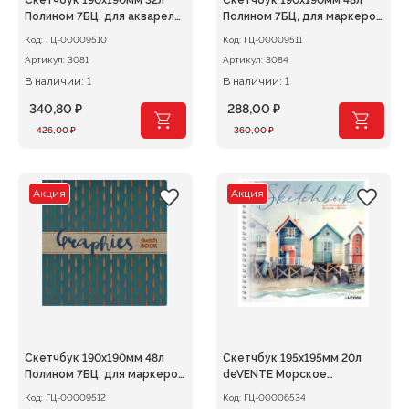
Скетчбук 190х190мм 32л
Скетчбук 190х190мм 48л
Полином 7БЦ, для акварели
Полином 7БЦ, для маркеров
200г/м2 Гознак
160г/м2
Код:
ГЦ-00009510
Код:
ГЦ-00009511
Артикул:
3081
Артикул:
3084
В наличии: 1
В наличии: 1
340,80
₽
288,00
₽
Первоначальная
Текущая
Первоначальная
Текущая
426,00
₽
360,00
₽
цена
цена:
цена
цена:
составляла
340,80 ₽.
составляла
288,00 ₽.
426,00 ₽.
360,00 ₽.
Акция
Акция
Скетчбук 190х190мм 48л
Скетчбук 195х195мм 20л
Полином 7БЦ, для маркеров
deVENTE Морское
160г/м2*
побережье 200г/м2,
Код:
ГЦ-00009512
Код:
ГЦ-00006534
гребень