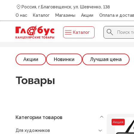
Россия, г.Благовещенск, ул. Шевченко, 138
О нас
Каталог
Магазины
Акции
Оплата и доста
Search Button
Search
Каталог
for:
Главная
/
Каталог
/
ДЛЯ ХУДОЖНИКОВ
/
Пеналы, папк
Акции
Новинки
Лучшая цена
Товары
Категории товаров
Акция
Для художников