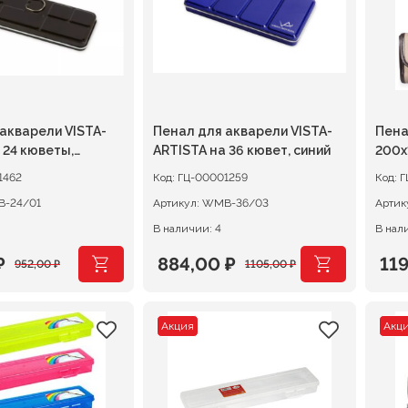
акварели VISTA-
Пенал для акварели VISTA-
Пена
 24 кюветы,
ARTISTA на 36 кювет, синий
200х
беж
1462
Код:
ГЦ-00001259
Код:
Г
-24/01
Артикул:
WMB-36/03
Артик
В наличии: 4
В нал
₽
884,00
₽
11
952,00
₽
1105,00
₽
ачальная
я
Первоначальная
Текущая
Пер
Те
цена
цена:
цен
цен
Акция
Акц
ляла
.
составляла
884,00 ₽.
сос
119
.
1105,00 ₽.
149