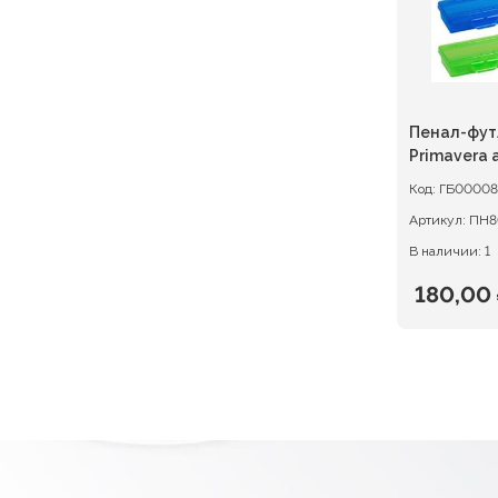
Пенал-фут
Primavera
Код:
ГБ0000
Артикул:
ПН8
В наличии: 1
180,00
Первон
Текуща
цена
цена:
состав
180,00 ₽
225,00 ₽