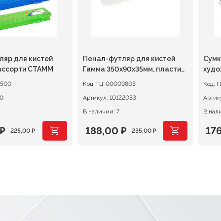
ляр для кистей
Пенал-футляр для кистей
Сумк
 ассорти СТАММ
Гамма 350х90х35мм, пластик,
худо
прозрачный
прин
8500
Код:
ГЦ-00009803
Код:
Г
Лими
0
Артикул:
10122033
Артик
36х5
В наличии: 7
В нал
₽
188,00
₽
17
225,00
₽
235,00
₽
ачальная
я
Первоначальная
Текущая
Пер
Те
цена
цена:
цен
цен
ляла
.
составляла
188,00 ₽.
сос
176
.
235,00 ₽.
220