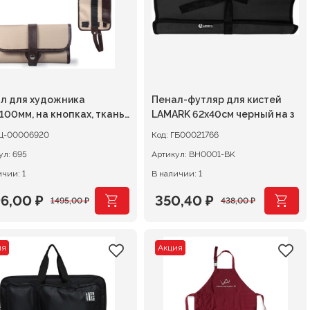
л для художника
Пенал-футляр для кистей
100мм, на кнопках, ткань
LAMARK 62х40см черный на з
евый
Ц-00006920
Код:
ГБ00021766
ул:
695
Артикул:
BH0001-BK
ичии: 1
В наличии: 1
96,00
₽
350,40
₽
1495,00
₽
438,00
₽
воначальная
кущая
Первоначальная
Текущая
а
а:
цена
цена:
ия
Акция
тавляла
6,00 ₽.
составляла
350,40 ₽.
5,00 ₽.
438,00 ₽.