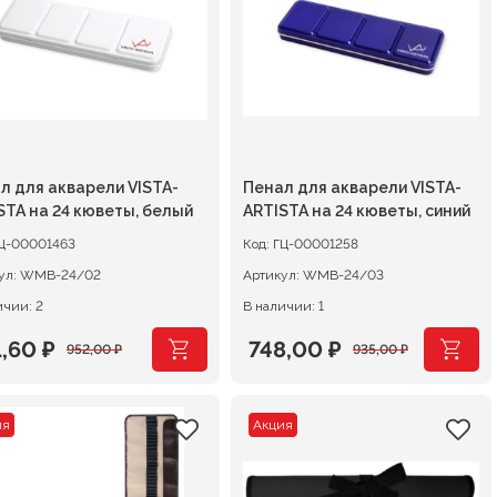
л для акварели VISTA-
Пенал для акварели VISTA-
STA на 24 кюветы, белый
ARTISTA на 24 кюветы, синий
Ц-00001463
Код:
ГЦ-00001258
ул:
WMB-24/02
Артикул:
WMB-24/03
ичии: 2
В наличии: 1
1,60
₽
748,00
₽
952,00
₽
935,00
₽
воначальная
кущая
Первоначальная
Текущая
а
а:
цена
цена:
ия
Акция
тавляла
,60 ₽.
составляла
748,00 ₽.
,00 ₽.
935,00 ₽.