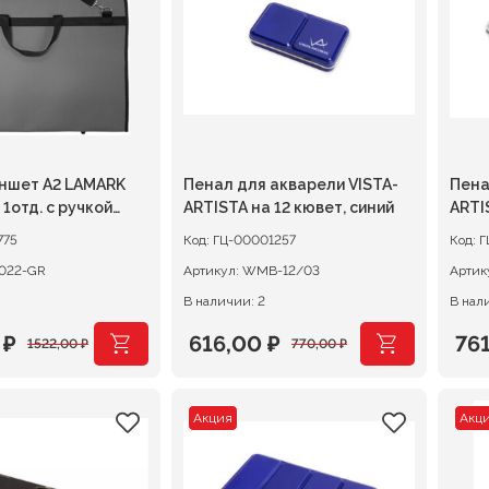
ншет А2 LAMARK
Пенал для акварели VISTA-
Пена
й
ARTISTA на 12 кювет, синий
ARTI
775
Код:
ГЦ-00001257
Код:
Г
022-GR
Артикул:
WMB-12/03
Артик
В наличии: 2
В нал
0
₽
616,00
₽
76
1522,00
₽
770,00
₽
ачальная
я
Первоначальная
Текущая
Пер
Те
цена
цена:
цен
цен
Акция
Акц
ляла
₽.
составляла
616,00 ₽.
сос
761
₽.
770,00 ₽.
952