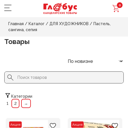
0
Главная
/
Каталог
/
ДЛЯ ХУДОЖНИКОВ
/
Пастель,
сангина, сепия
Товары
Search Button
Search
for:
Категории
1
2
→
Акция
Акция