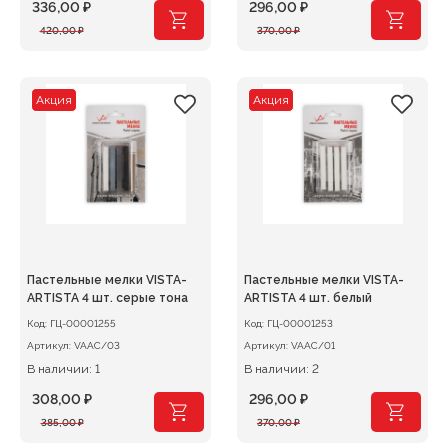
336,00
₽
296,00
₽
Первоначальная
Текущая
Первоначальная
Текущая
420,00
₽
370,00
₽
цена
цена:
цена
цена:
составляла
336,00 ₽.
составляла
296,00 ₽.
420,00 ₽.
370,00 ₽.
Акция
Акция
Пастельные мелки VISTA-
Пастельные мелки VISTA-
ARTISTA 4 шт. серые тона
ARTISTA 4 шт. белый
Код:
ГЦ-00001255
Код:
ГЦ-00001253
Артикул:
VAAC/03
Артикул:
VAAC/01
В наличии: 1
В наличии: 2
308,00
₽
296,00
₽
Первоначальная
Текущая
Первоначальная
Текущая
385,00
₽
370,00
₽
цена
цена:
цена
цена: