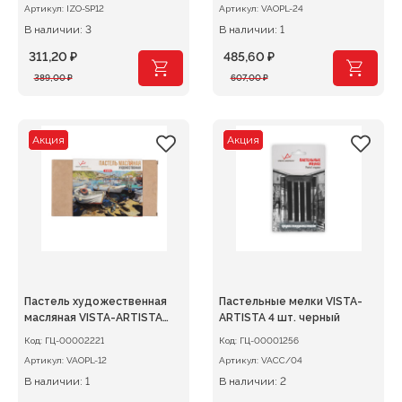
Артикул:
IZO-SP12
Артикул:
VAOPL-24
В наличии: 3
В наличии: 1
311,20
₽
485,60
₽
Первоначальная
Текущая
Первоначальная
Текущая
389,00
₽
607,00
₽
цена
цена:
цена
цена:
составляла
311,20 ₽.
составляла
485,60 ₽.
389,00 ₽.
607,00 ₽.
Акция
Акция
Пастель художественная
Пастельные мелки VISTA-
масляная VISTA-ARTISTA
ARTISTA 4 шт. черный
Limited edition 12 цв.
Код:
ГЦ-00002221
Код:
ГЦ-00001256
Артикул:
VAOPL-12
Артикул:
VACC/04
В наличии: 1
В наличии: 2