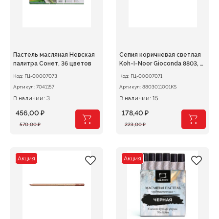
Пастель масляная Невская
Сепия коричневая светлая
палитра Сонет, 36 цветов
Koh-I-Noor Gioconda 8803, в
карандаше
Код:
ГЦ-00007073
Код:
ГЦ-00007071
Артикул:
7041157
Артикул:
8803011001KS
В наличии: 3
В наличии: 15
456,00
₽
178,40
₽
Первоначальная
Текущая
Первоначальная
Текущая
570,00
₽
223,00
₽
цена
цена:
цена
цена:
составляла
456,00 ₽.
составляла
178,40 ₽.
570,00 ₽.
223,00 ₽.
Акция
Акция