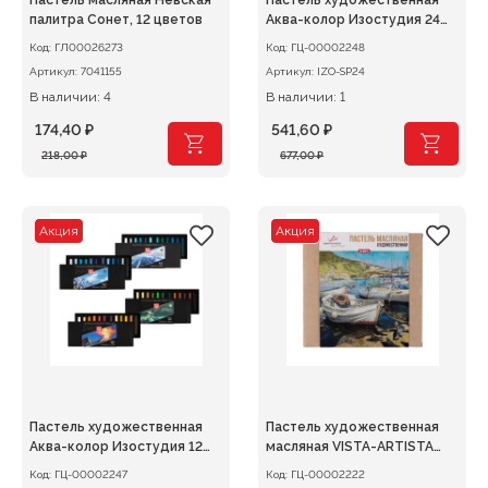
Пастель масляная Невская
Пастель художественная
палитра Сонет, 12 цветов
Аква-колор Изостудия 24
цв.
Код:
ГЛ00026273
Код:
ГЦ-00002248
Артикул:
7041155
Артикул:
IZO-SP24
В наличии: 4
В наличии: 1
174,40
₽
541,60
₽
Первоначальная
Текущая
Первоначальная
Текущая
218,00
₽
677,00
₽
цена
цена:
цена
цена:
составляла
174,40 ₽.
составляла
541,60 ₽.
218,00 ₽.
677,00 ₽.
Акция
Акция
Пастель художественная
Пастель художественная
Аква-колор Изостудия 12
масляная VISTA-ARTISTA
цв.
Limited edition 24 цв.
Код:
ГЦ-00002247
Код:
ГЦ-00002222