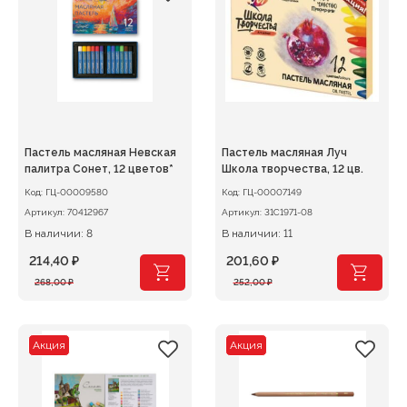
Пастель масляная Невская
Пастель масляная Луч
палитра Сонет, 12 цветов*
Школа творчества, 12 цв.
Код:
ГЦ-00009580
Код:
ГЦ-00007149
Артикул:
70412967
Артикул:
31С1971-08
В наличии: 8
В наличии: 11
214,40
₽
201,60
₽
Первоначальная
Текущая
Первоначальная
Текущая
268,00
₽
252,00
₽
цена
цена:
цена
цена:
составляла
214,40 ₽.
составляла
201,60 ₽.
268,00 ₽.
252,00 ₽.
Акция
Акция