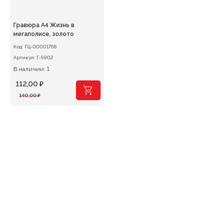
Гравюра А4 Жизнь в
мегаполисе, золото
Код:
ГЦ-00001768
Артикул:
Г-5902
В наличии: 1
112,00
₽
Первоначальная
Текущая
140,00
₽
цена
цена:
составляла
112,00 ₽.
140,00 ₽.