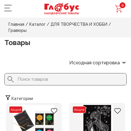
0
Главная
/
Каталог
/
ДЛЯ ТВОРЧЕСТВА И ХОББИ
/
Гравюры
Товары
Search Button
Search
for:
Категории
Акция
Акция