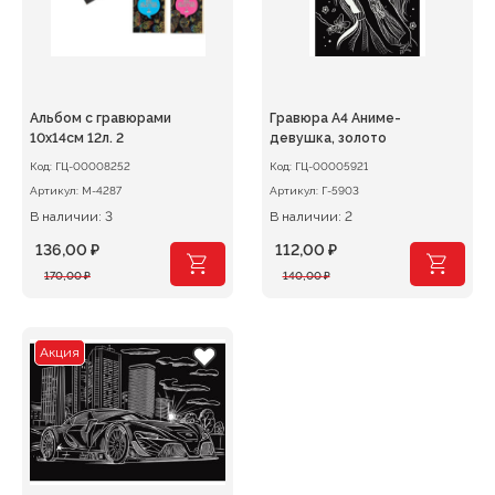
Альбом с гравюрами
Гравюра А4 Аниме-
10х14см 12л. 2
девушка, золото
Код:
ГЦ-00008252
Код:
ГЦ-00005921
Артикул:
М-4287
Артикул:
Г-5903
В наличии: 3
В наличии: 2
136,00
₽
112,00
₽
Первоначальная
Текущая
Первоначальная
Текущая
170,00
₽
140,00
₽
цена
цена:
цена
цена:
составляла
136,00 ₽.
составляла
112,00 ₽.
170,00 ₽.
140,00 ₽.
Акция