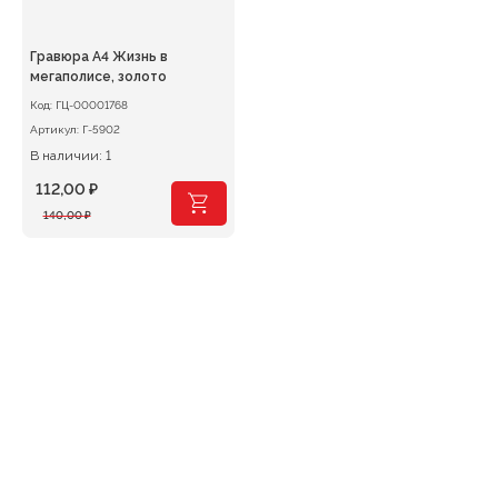
Гравюра А4 Жизнь в
мегаполисе, золото
Код:
ГЦ-00001768
Артикул:
Г-5902
В наличии: 1
112,00
₽
Первоначальная
Текущая
140,00
₽
цена
цена:
составляла
112,00 ₽.
140,00 ₽.