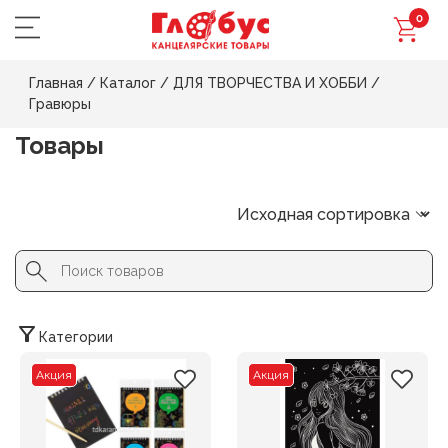
0
Главная
/
Каталог
/
ДЛЯ ТВОРЧЕСТВА И ХОББИ
/
Гравюры
Товары
Search Button
Search
for:
Категории
Акция
Акция