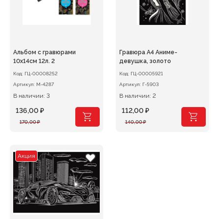
Альбом с гравюрами
Гравюра А4 Аниме-
10х14см 12л. 2
девушка, золото
Код:
ГЦ-00008252
Код:
ГЦ-00005921
Артикул:
М-4287
Артикул:
Г-5903
В наличии: 3
В наличии: 2
136,00
₽
112,00
₽
Первоначальная
Текущая
Первоначальная
Текущая
170,00
₽
140,00
₽
цена
цена:
цена
цена:
составляла
136,00 ₽.
составляла
112,00 ₽.
170,00 ₽.
140,00 ₽.
Акция