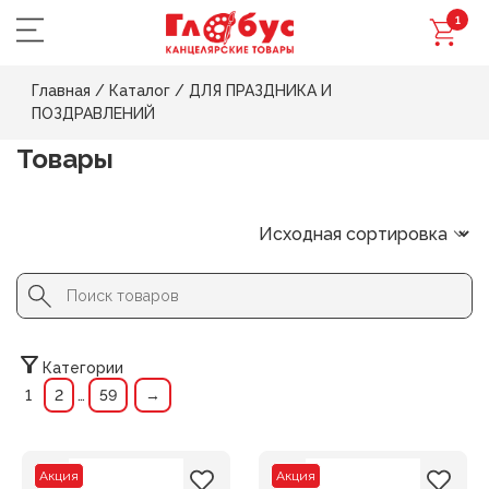
1
Главная
/
Каталог
/
ДЛЯ ПРАЗДНИКА И
ПОЗДРАВЛЕНИЙ
Товары
Search Button
Search
for:
Категории
1
2
…
59
→
Акция
Акция