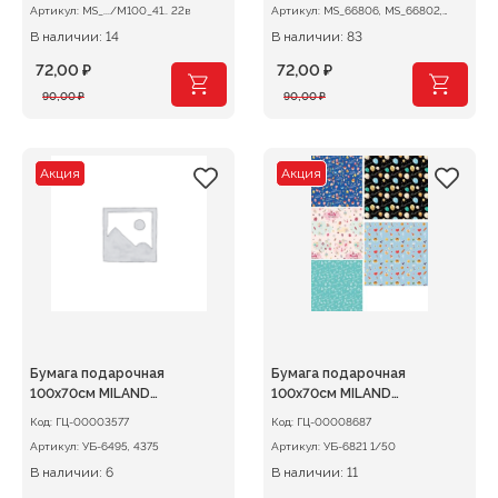
Артикул:
MS_.../М100_41.. 22в
Артикул:
MS_66806, MS_66802,
MS_66810 13вид.
В наличии: 14
В наличии: 83
72,00
₽
72,00
₽
Первоначальная
Текущая
Первоначальная
Текущая
90,00
₽
90,00
₽
цена
цена:
цена
цена:
составляла
72,00 ₽.
составляла
72,00 ₽.
90,00 ₽.
90,00 ₽.
Акция
Акция
Бумага подарочная
Бумага подарочная
100х70см MILAND
100х70см MILAND
Новогодняя
Праздничная коллекция,
Код:
ГЦ-00003577
Код:
ГЦ-00008687
ассорти 5 дизайнов
Артикул:
УБ-6495, 4375
Артикул:
УБ-6821 1/50
В наличии: 6
В наличии: 11