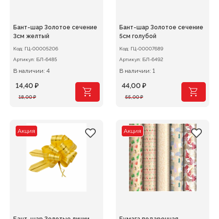
Бант-шар Золотое сечение
Бант-шар Золотое сечение
3см желтый
5см голубой
Код:
ГЦ-00005206
Код:
ГЦ-00007689
Артикул:
БЛ-6485
Артикул:
БЛ-6492
В наличии: 4
В наличии: 1
14,40
₽
44,00
₽
Первоначальная
Текущая
Первоначальная
Текущая
18,00
₽
55,00
₽
цена
цена:
цена
цена:
составляла
14,40 ₽.
составляла
44,00 ₽.
18,00 ₽.
55,00 ₽.
Акция
Акция