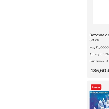
Веточка с
60 см
Код:
ГЦ-0000
Артикул:
353-
В наличии: 3
185,60
Первон
Текуща
цена
цена:
Акция
состав
185,60 ₽
232,00 ₽