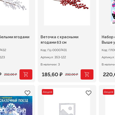
 белыми ягодами
Веточка с красными
Набор 
ягодами 63 см
Выше у
7432
Код:
ГЦ-00007431
Код:
ГЛ0
123
Артикул:
353-122
Артикул
В наличии: 3
В наличи
₽
185,60
₽
220
232,00
₽
232,00
₽
ачальная
я
Первоначальная
Текущая
Перв
Теку
цена
цена:
цена
цена
Акция
Акция
ляла
.
составляла
185,60 ₽.
сост
220,0
.
232,00 ₽.
275,0