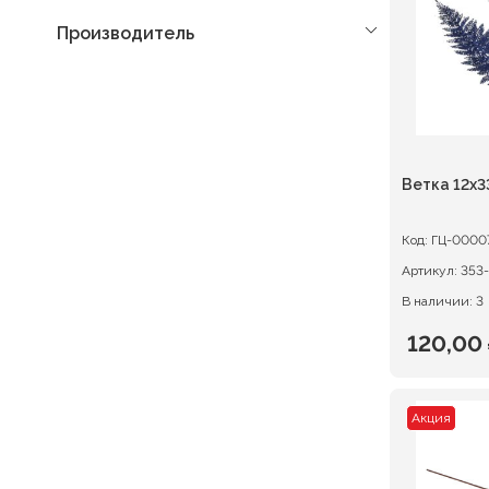
Производитель
Ветка 12x3
Код:
ГЦ-0000
Артикул:
353
В наличии: 3
120,00
Первон
Текуща
цена
цена:
Акция
состав
120,00 ₽
150,00 ₽