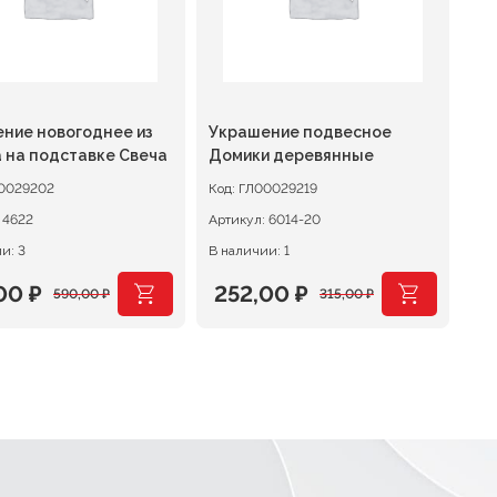
ние новогоднее из
Украшение подвесное
 на подставке Свеча
Домики деревянные
0029202
Код:
ГЛ00029219
:
4622
Артикул:
6014-20
и: 3
В наличии: 1
,00
₽
252,00
₽
590,00
₽
315,00
₽
оначальная
щая
Первоначальная
Текущая
:
цена
цена:
авляла
0 ₽.
составляла
252,00 ₽.
0 ₽.
315,00 ₽.