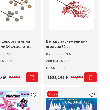
с декоративными
Ветка с заснеженными
ми 34 см, золото,
ягодами 52 см
нь
00007931
Код:
ГЦ-00007437
:
353-501
Артикул:
353-500
и: 2
В наличии: 3
40
₽
180,00
₽
118,00
₽
225,00
₽
оначальная
щая
Первоначальная
Текущая
:
цена
цена:
Акция
авляла
 ₽.
составляла
180,00 ₽.
0 ₽.
225,00 ₽.