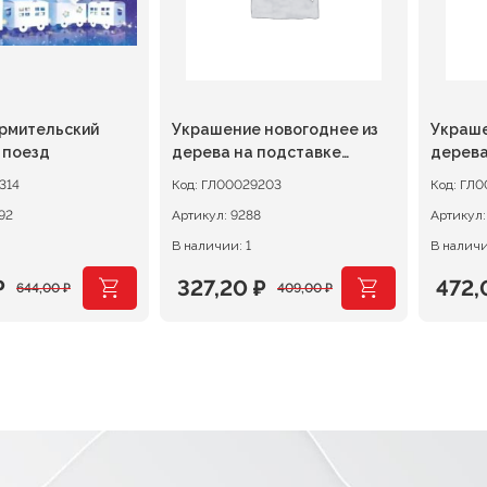
рмительский
Украшение новогоднее из
Украше
 поезд
дерева на подставке
дерева
Елочка
314
Код:
ГЛ00029203
Код:
ГЛ0
92
Артикул:
9288
Артикул
В наличии: 1
В наличи
₽
327,20
₽
472
644,00
₽
409,00
₽
ачальная
я
Первоначальная
Текущая
Перв
Теку
цена
цена:
цена
цена
ляла
.
составляла
327,20 ₽.
сост
472,0
.
409,00 ₽.
590,0