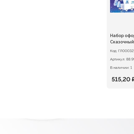
Набор офо
Сказочный
Код:
ГЛ00032
Артикул:
88.9
В наличии: 1
515,20
Первон
Текуща
цена
цена:
состав
515,20 ₽
644,00 ₽