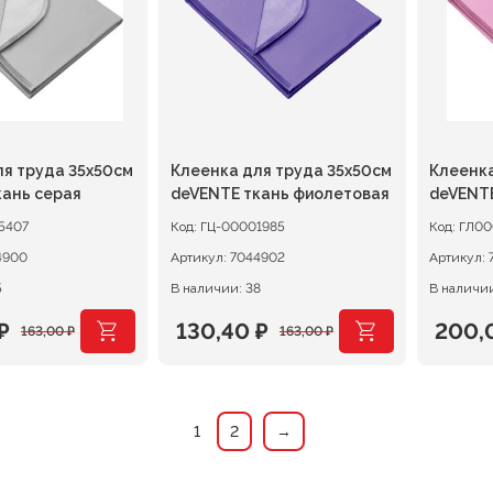
ля труда 35х50см
Клеенка для труда 35х50см
Клеенка
кань серая
deVENTE ткань фиолетовая
deVENTE
5407
Код:
ГЦ-00001985
Код:
ГЛ00
4900
Артикул:
7044902
Артикул:
5
В наличии: 38
В наличии
₽
130,40
₽
200,
163,00
₽
163,00
₽
ачальная
я
Первоначальная
Текущая
Перв
Теку
цена
цена:
цена
цена:
ляла
.
составляла
130,40 ₽.
соста
200,0
1
2
→
.
163,00 ₽.
250,0