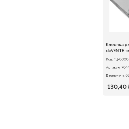
Клеенка д
deVENTE т
Код:
ГЦ-0000
Артикул:
704
В наличии: 6
130,40
Первон
Текуща
цена
цена:
состав
130,40 ₽
163,00 ₽