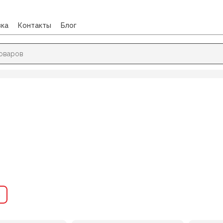
вка
Контакты
Блог
длежности для лепки
→