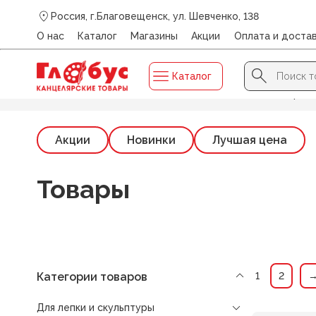
Россия, г.Благовещенск, ул. Шевченко, 138
О нас
Каталог
Магазины
Акции
Оплата и доста
Search Button
Search
Каталог
for:
Главная
/
Каталог
/
ДЛЯ ЛЕПКИ И СКУЛЬПТУРЫ
/
Прина
Акции
Новинки
Лучшая цена
Товары
Категории товаров
1
2
Для лепки и скульптуры