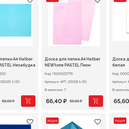
ляла
.
составляла
134,40 ₽.
соста
66,40 
.
168,00 ₽.
83,00
лепки А4 Hatber
Доска для лепки А4 Hatber
Доска д
ASTEL Незабудка
NEWtone PASTEL Пион
белая
932
Код:
ГБ00022776
Код:
0000
4РТ_05025 1/20
Артикул:
4РТ_05018 1/20
Артикул:
В наличии: 7
В наличии
66,40
₽
65,6
83,00
₽
83,00
₽
ачальная
я
Первоначальная
Текущая
Перв
Теку
цена
цена:
цена
цена:
Акция
Акция
ляла
составляла
66,40 ₽.
соста
65,60 