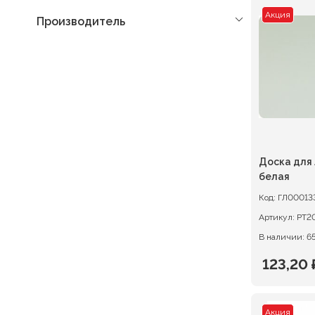
Акция
Производитель
Доска для 
белая
Код:
ГЛ00013
Артикул:
В наличии: 6
123,20
Первон
Текуща
цена
цена:
Акция