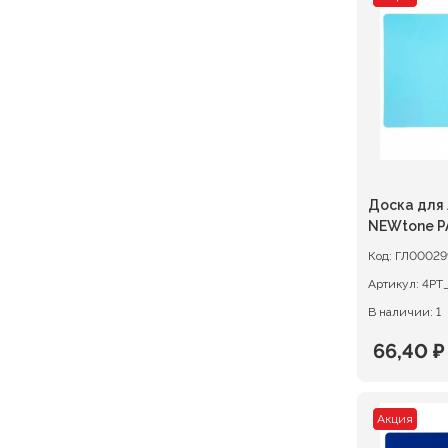
состав
123,20 ₽
154,00 ₽
Доска для 
NEWtone P
Код:
ГЛ00029
Артикул:
В наличии: 1
66,40
₽
Первон
Текуща
цена
цена:
Акция
состав
66,40 ₽.