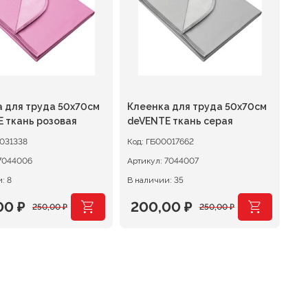
 для труда 50х70см
Клеенка для труда 50х70см
 ткань розовая
deVENTE ткань серая
031338
Код:
ГБ00017662
7044006
Артикул:
7044007
: 8
В наличии: 35
00
₽
200,00
₽
250,00
₽
250,00
₽
оначальная
щая
Первоначальная
Текущая
цена
цена:
вляла
0 ₽.
составляла
200,00 ₽.
0 ₽.
250,00 ₽.