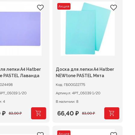
Акция
ля лепки А4 Hatber
Доска для лепки А4 Hatber
e PASTEL Лаванда
NEWtone PASTEL Мята
024498
Код:
ГБ00022775
4РТ_05019 1/20
Артикул:
4РТ_05039 1/20
: 4
В наличии: 8
0
₽
66,40
₽
83,00
₽
83,00
₽
оначальная
щая
Первоначальная
Текущая
цена
цена:
Акция