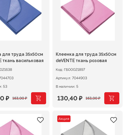
 ₽.
69,00 ₽.
 для труда 35х50см
Клеенка для труда 35х50см
 ткань васильковая
deVENTE ткань розовая
021638
Код:
ГБ00021897
7044703
Артикул:
7044903
: 53
В наличии: 5
40
₽
130,40
₽
163,00
₽
163,00
₽
оначальная
щая
Первоначальная
Текущая
цена
цена:
Акция
вляла
0 ₽.
составляла
130,40 ₽.
0 ₽.
163,00 ₽.