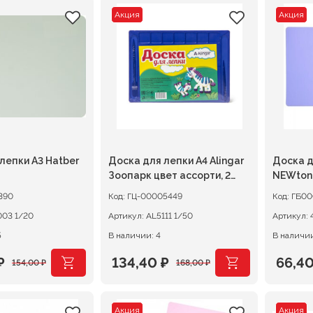
Акция
Акция
лепки А3 Hatber
Доска для лепки А4 Alingar
Доска д
Зоопарк цвет ассорти, 2
NEWton
стека
390
Код:
ГЦ-00005449
Код:
ГБ00
РТ2003 1/20
Артикул:
AL5111 1/50
Артикул:
5
В наличии: 4
В наличии
₽
134,40
₽
66,4
154,00
₽
168,00
₽
ачальная
я
Первоначальная
Текущая
Перв
Теку
цена
цена:
цена
цена:
Акция
Акция