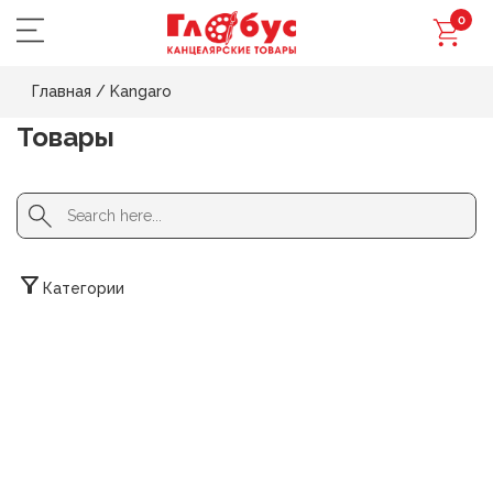
0
Главная
/
Kangaro
Товары
Search Button
Search
for:
Категории