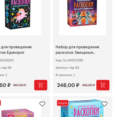
,00 ₽.
435,00 ₽.
 для проведения
Набор для проведения
пок Единорог
раскопок Звездные
захватчики
00031250
Код:
ГЦ-00007286
л:
dig-65
Артикул:
dig-83
ии: 1
В наличии: 1
,60
₽
348,00
₽
657,00
₽
435,00
₽
воначальная
ущая
Первоначальная
Текущая
а
:
цена
цена:
Акция
тавляла
60 ₽.
составляла
348,00 ₽.
00 ₽.
435,00 ₽.