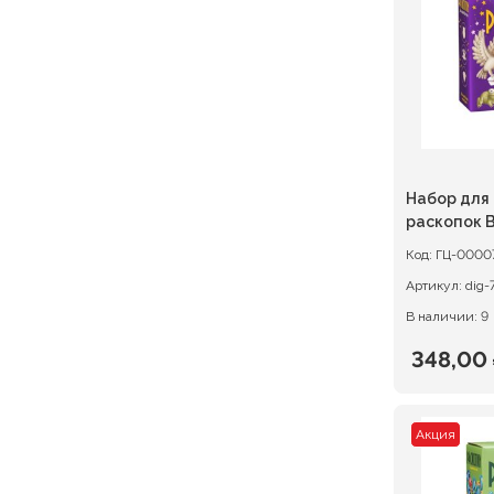
430,00 
Набор для
раскопок 
Код:
ГЦ-0000
Артикул:
dig-
В наличии: 9
348,00
Первон
Текуща
цена
цена:
Акция
состав
348,00 ₽
435,00 ₽