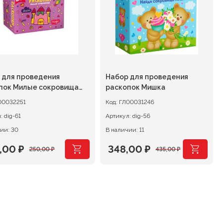
 для проведения
Набор для проведения
пок Милые сокровища
раскопок Мишка
00032251
Код:
ГЛ00031246
л:
dig-61
Артикул:
dig-56
ии: 30
В наличии: 11
,00
₽
348,00
₽
250,00
₽
435,00
₽
воначальная
ущая
Первоначальная
Текущая
а
:
цена
цена:
тавляла
00 ₽.
составляла
348,00 ₽.
00 ₽.
435,00 ₽.