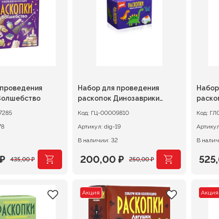
₽.
261,00 ₽.
1350
 проведения
Набор для проведения
Набор
Волшебство
раскопок Динозаврики
раско
(мини)
7285
Код:
ГЦ-00009810
Код:
ГЛ
78
Артикул:
dig-19
Артику
В наличии: 32
В налич
₽
200,00
₽
525
435,00
₽
250,00
₽
ачальная
я
Первоначальная
Текущая
Пер
Тек
цена
цена:
цен
цена
Акция
Акция
ляла
.
составляла
200,00 ₽.
сос
525,
.
250,00 ₽.
657,