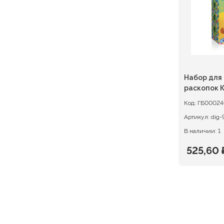
Набор для
раскопок 
Код:
ГБ00024
Артикул:
dig-
В наличии: 1
525,60
Первон
Текуща
цена
цена:
состав
525,60 ₽
657,00 ₽