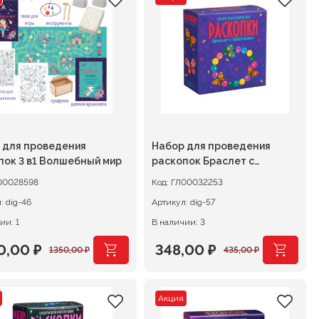
тавляла
40 ₽.
составляла
52,00 ₽.
00 ₽.
65,00 ₽.
 для проведения
Набор для проведения
пок 3 в1 Волшебный мир
раскопок Браслет с
бабочками
00028598
Код:
ГЛ00032253
л:
dig-46
Артикул:
dig-57
ии: 1
В наличии: 3
0,00
₽
348,00
₽
1350,00
₽
435,00
₽
воначальная
ущая
Первоначальная
Текущая
а
:
цена
цена:
Акция
тавляла
,00 ₽.
составляла
348,00 ₽.