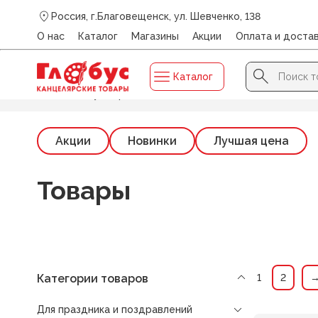
Россия, г.Благовещенск, ул. Шевченко, 138
О нас
Каталог
Магазины
Акции
Оплата и доста
Search Button
Search
Каталог
for:
Главная
/
Бумбарам
Акции
Новинки
Лучшая цена
Товары
Категории товаров
1
2
Для праздника и поздравлений