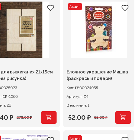
Акция
 для выжигания 21х15см
Елочное украшение Мишка
без рисунка)
(раскрась и подари)
00025023
Код:
ГБ00024055
л:
DR-1060
Артикул:
Z4
ии: 22
В наличии: 1
,40
₽
52,00
₽
278,00
₽
65,00
₽
воначальная
ущая
Первоначальная
Текущая
а
:
цена
цена:
Акция