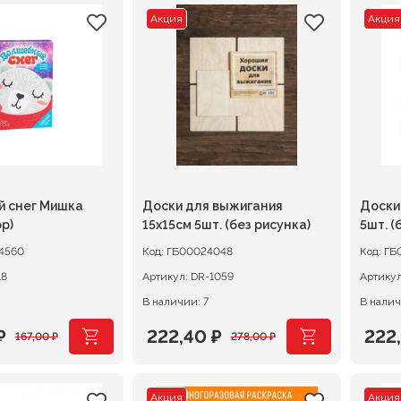
Акция
Акция
 снег Мишка
Доски для выжигания
Доски
р)
15х15см 5шт. (без рисунка)
5шт. (
4560
Код:
ГБ00024048
Код:
ГБ
18
Артикул:
DR-1059
Артику
В наличии: 7
В налич
₽
222,40
₽
222
167,00
₽
278,00
₽
ачальная
я
Первоначальная
Текущая
Пер
Тек
цена
цена:
цен
цена
Акция
Акция