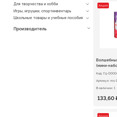
Для творчества и хобби
Акция
Игры, игрушки, спортинвентарь
Школьные товары и учебные пособия
Производитель
Волшебный
(мини-набо
Код:
ГЦ-0000
Артикул:
ms-
В наличии: 1
133,60
Первон
Текуща
цена
цена:
Акция