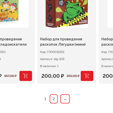
 проведения
Набор для проведения
Набор
Кладоискатели
раскопок Лягушки (мини)
раско
(мини)
050
Код:
ГЛ00031251
Код:
ГЛ
9
Артикул:
dig-109
Артику
В наличии: 1
В налич
₽
200,00
₽
200
657,00
₽
250,00
₽
ачальная
я
Первоначальная
Текущая
Пер
Тек
цена
цена:
цен
цена
ляла
.
составляла
200,00 ₽.
сос
200,
1
2
→
.
250,00 ₽.
250,