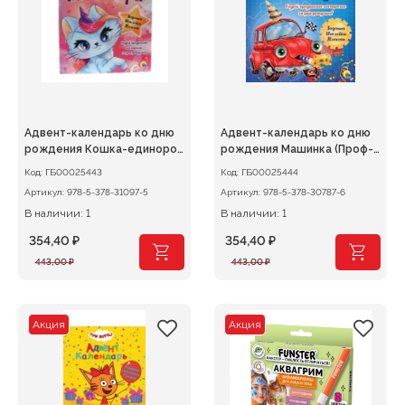
Адвент-календарь ко дню
Адвент-календарь ко дню
рождения Кошка-единорог
рождения Машинка (Проф-
(П
Пре
Код:
ГБ00025443
Код:
ГБ00025444
Артикул:
978-5-378-31097-5
Артикул:
978-5-378-30787-6
В наличии: 1
В наличии: 1
354,40
₽
354,40
₽
Первоначальная
Текущая
Первоначальная
Текущая
443,00
₽
443,00
₽
цена
цена:
цена
цена:
составляла
354,40 ₽.
составляла
354,40 ₽.
443,00 ₽.
443,00 ₽.
Акция
Акция