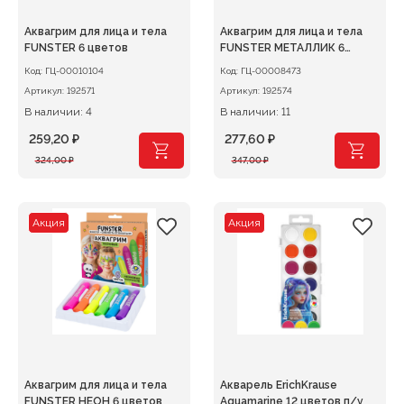
Аквагрим для лица и тела
Аквагрим для лица и тела
FUNSTER 6 цветов
FUNSTER МЕТАЛЛИК 6
цветов
Код:
ГЦ-00010104
Код:
ГЦ-00008473
Артикул:
192571
Артикул:
192574
В наличии: 4
В наличии: 11
259,20
₽
277,60
₽
Первоначальная
Текущая
Первоначальная
Текущая
324,00
₽
347,00
₽
цена
цена:
цена
цена:
составляла
259,20 ₽.
составляла
277,60 ₽.
324,00 ₽.
347,00 ₽.
Акция
Акция
Аквагрим для лица и тела
Акварель ErichKrause
FUNSTER НЕОН 6 цветов
Aquamarine 12 цветов п/у