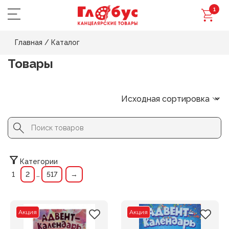
1
Главная
/
Каталог
Товары
Search Button
Search
for:
Категории
1
2
…
517
→
Акция
Акция