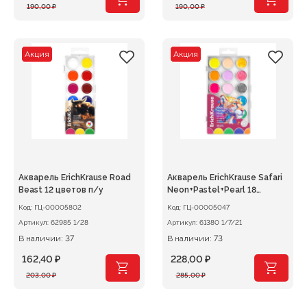
Первоначальная
Текущая
Первоначальная
Текущая
190,00
₽
190,00
₽
цена
цена:
цена
цена:
составляла
152,00 ₽.
составляла
152,00 ₽.
190,00 ₽.
190,00 ₽.
Акция
Акция
Акварель ErichKrause Road
Акварель ErichKrause Safari
Beast 12 цветов п/у
Neon+Pastel+Pearl 18
цветов п/у
Код:
ГЦ-00005802
Код:
ГЦ-00005047
Артикул:
62985 1/28
Артикул:
61380 1/7/21
В наличии: 37
В наличии: 73
162,40
₽
228,00
₽
Первоначальная
Текущая
Первоначальная
Текущая
203,00
₽
285,00
₽
цена
цена:
цена
цена:
составляла
162,40 ₽.
составляла
228,00 ₽.