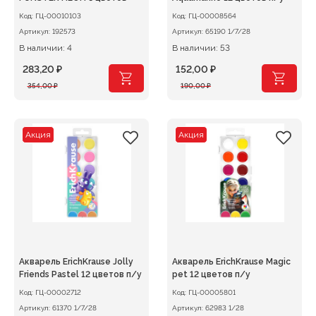
Код:
ГЦ-00010103
Код:
ГЦ-00008564
Артикул:
192573
Артикул:
65190 1/7/28
В наличии: 4
В наличии: 53
283,20
₽
152,00
₽
Первоначальная
Текущая
Первоначальная
Текущая
354,00
₽
190,00
₽
цена
цена:
цена
цена:
составляла
283,20 ₽.
составляла
152,00 ₽.
354,00 ₽.
190,00 ₽.
Акция
Акция
Акварель ErichKrause Jolly
Акварель ErichKrause Magic
Friends Pastel 12 цветов п/у
pet 12 цветов п/у
Код:
ГЦ-00002712
Код:
ГЦ-00005801
Артикул:
61370 1/7/28
Артикул:
62983 1/28