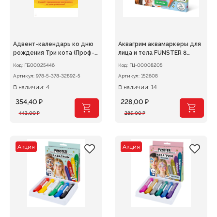
Адвент-календарь ко дню
Аквагрим аквамаркеры для
рождения Три кота (Проф-
лица и тела FUNSTER 8
Пр
цветов
Код:
ГБ00025446
Код:
ГЦ-00008205
Артикул:
978-5-378-32892-5
Артикул:
152608
В наличии: 4
В наличии: 14
354,40
₽
228,00
₽
Первоначальная
Текущая
Первоначальная
Текущая
443,00
₽
285,00
₽
цена
цена:
цена
цена:
составляла
354,40 ₽.
составляла
228,00 ₽.
443,00 ₽.
285,00 ₽.
Акция
Акция