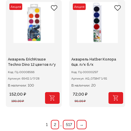
203,00 ₽.
285,00 ₽.
Акция
Акция
Акварель ErichKrause
Акварель Hatber Колора
Techno Dino 12 цветов п/у
6цв. п/к б/к
Код:
ГЦ-00008566
Код:
ГЦ-00000297
Артикул:
65411 1/7/28
Артикул:
AQ_071847 1/81
В наличии: 100
В наличии: 20
152,00
₽
72,00
₽
Первоначальная
Текущая
Первоначальная
Текущая
190,00
₽
90,00
₽
цена
цена:
цена
цена:
составляла
152,00 ₽.
составляла
72,00 ₽.
190,00 ₽.
90,00 ₽.
1
2
…
517
→