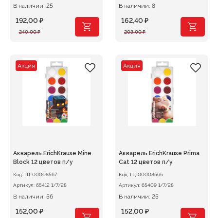
В наличии: 25
В наличии: 8
192,00
₽
162,40
₽
Первоначальная
Текущая
Первоначальная
Текущая
240,00
₽
203,00
₽
цена
цена:
цена
цена:
составляла
192,00 ₽.
составляла
162,40 ₽.
240,00 ₽.
203,00 ₽.
Акция
Акция
Акварель ErichKrause Mine
Акварель ErichKrause Prima
Block 12 цветов п/у
Cat 12 цветов п/у
Код:
ГЦ-00008567
Код:
ГЦ-00008565
Артикул:
65412 1/7/28
Артикул:
65409 1/7/28
В наличии: 56
В наличии: 25
152,00
₽
152,00
₽