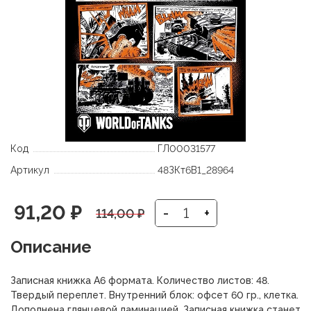
Код
ГЛ00031577
Артикул
48ЗКт6В1_28964
Первоначальная
Текущая
91,20
₽
-
+
114,00
₽
цена
цена:
Описание
составляла
91,20 ₽.
Записная книжка А6 формата. Количество листов: 48.
114,00 ₽.
Твердый переплет. Внутренний блок: офсет 60 гр., клетка.
Дополнена глянцевой ламинацией. Записная книжка станет