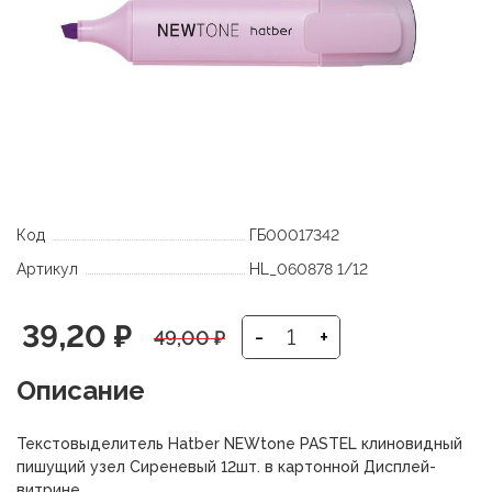
Код
ГБ00017342
Артикул
HL_060878 1/12
Первоначальная
Текущая
39,20
₽
-
+
49,00
₽
цена
цена:
Описание
составляла
39,20 ₽.
Текстовыделитель Hatber NEWtone PASTEL клиновидный
49,00 ₽.
пишущий узел Сиреневый 12шт. в картонной Дисплей-
витрине