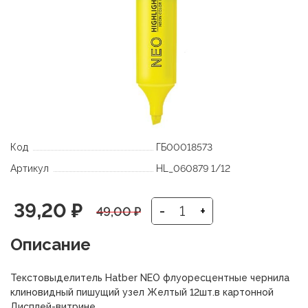
Код
ГБ00018573
Артикул
HL_060879 1/12
Первоначальная
Текущая
39,20
₽
-
+
49,00
₽
цена
цена:
Описание
составляла
39,20 ₽.
Текстовыделитель Hatber NEO флуоресцентные чернила
49,00 ₽.
клиновидный пишущий узел Желтый 12шт.в картонной
Дисплей-витрине.