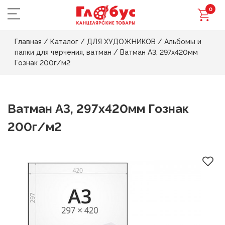
0
Главная
/
Каталог
/
ДЛЯ ХУДОЖНИКОВ
/
Альбомы и
папки для черчения, ватман
/
Ватман А3, 297х420мм
Гознак 200г/м2
Ватман А3, 297х420мм Гознак
200г/м2