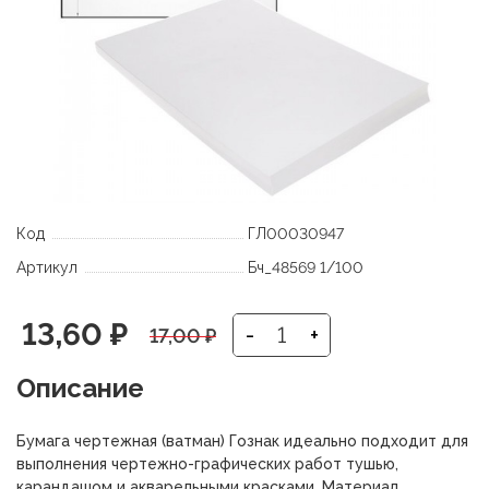
Код
ГЛ00030947
Артикул
Бч_48569 1/100
Первоначальная
Текущая
13,60
₽
-
+
17,00
₽
цена
цена:
Описание
составляла
13,60 ₽.
Бумага чертежная (ватман) Гознак идеально подходит для
17,00 ₽.
выполнения чертежно-графических работ тушью,
карандашом и акварельными красками. Материал