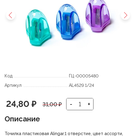
Код
ГЦ-00005480
Артикул
AL4529 1/24
Первоначальная
Текущая
24,80
₽
-
+
31,00
₽
цена
цена:
Описание
составляла
24,80 ₽.
Точилка пластиковая Alingar.1 отверстие, цвет ассорти,