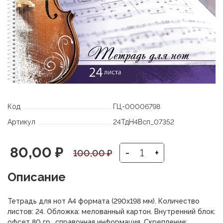
Код
ГЦ-00006798
Артикул
24ТдН4Всп_07352
Первоначальная
Текущая
80,00
₽
-
+
100,00
₽
цена
цена:
Описание
составляла
80,00 ₽.
Тетрадь для нот А4 формата (290х198 мм). Количество
100,00 ₽.
листов: 24. Обложка: мелованный картон. Внутренний блок:
офсет 80 гр., справочная информация. Скрепление: