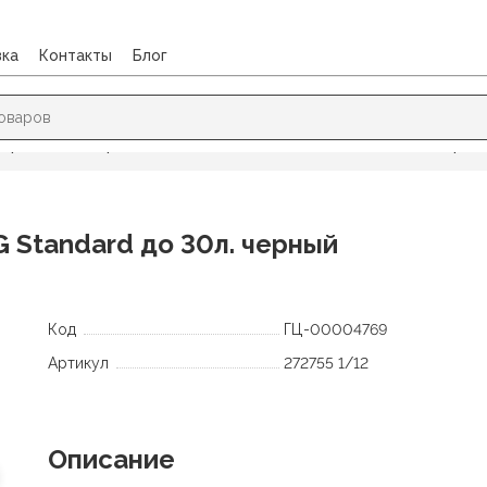
вка
Контакты
Блог
леры
/
Степлер №24/6 26/6 BRAUBERG Standard до 30л. черны
Standard до 30л. черный
Код
ГЦ-00004769
Артикул
272755 1/12
Описание