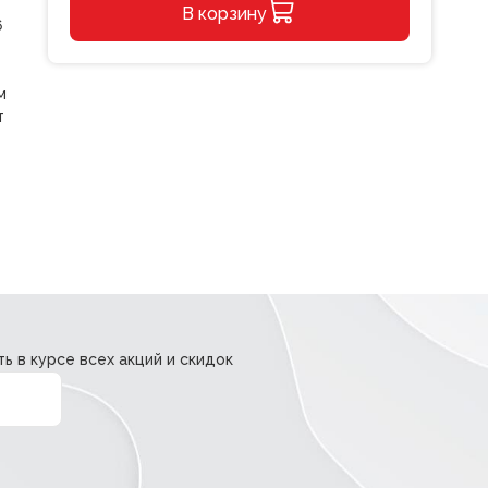
В корзину
№24/6
6
26/6
Alternative:
BRAUBERG
Standard
м
до
т
30л.
черный
ь в курсе всех акций и скидок