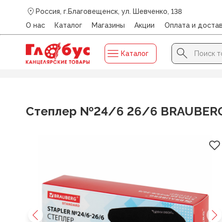
Россия, г.Благовещенск, ул. Шевченко, 138
О нас
Каталог
Магазины
Акции
Оплата и доста
Search Button
Search
Каталог
for:
Главная
/
Каталог
/
ОФИС. ПРИНАДЛЕЖНОСТИ
/
Степ
Степлер №24/6 26/6 BRAUBERG 