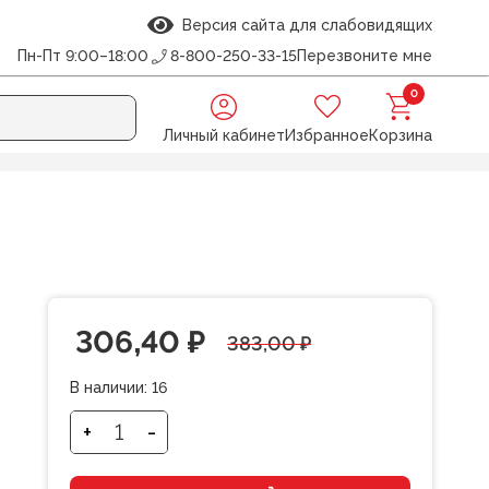
Версия сайта для слабовидящих
Пн-Пт 9:00–18:00
8-800-250-33-15
Перезвоните мне
0
Личный кабинет
Избранное
Корзина
й
Первоначальная
Текущая
306,40
₽
383,00
₽
цена
цена:
В наличии:
16
составляла
306,40 ₽.
+
-
Количество
товара
383,00 ₽.
Степлер