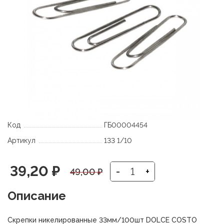
Код
ГБ00004454
Артикул
133 1/10
Первоначальная
Текущая
39,20
₽
-
+
49,00
₽
цена
цена:
Описание
составляла
39,20 ₽.
Скрепки никелированные 33мм/100шт DOLCE COSTO