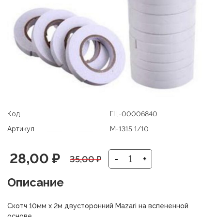
Код
ГЦ-00006840
Артикул
М-1315 1/10
Первоначальная
Текущая
28,00
₽
-
+
35,00
₽
цена
цена:
Описание
составляла
28,00 ₽.
Скотч 10мм х 2м двусторонний Mazari на вспененной
основе