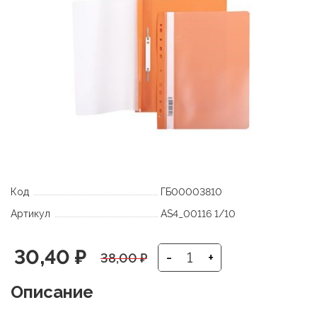
Код
ГБ00003810
Артикул
AS4_00116 1/10
Первоначальная
Текущая
30,40
₽
-
+
38,00
₽
цена
цена:
Описание
составляла
30,40 ₽.