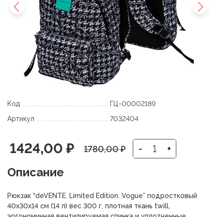
Код
ГЦ-00002189
Артикул
7032404
Первоначальная
Текущая
1424,00
₽
-
+
1780,00
₽
цена
цена:
Описание
составляла
1424,00 ₽.
Рюкзак “deVENTE. Limited Edition. Vogue” подростковый
1780,00 ₽.
40x30x14 см (14 л) вес 300 г, плотная ткань twill,
эргономичная вентилируемая спинка и уплотненные