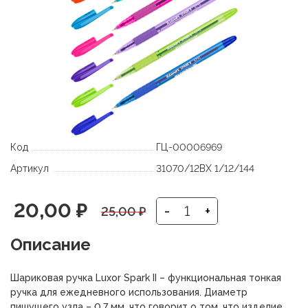
Код
ГЦ-00006969
Артикул
31070/12BX 1/12/144
Первоначальная
Текущая
20,00
₽
-
+
25,00
₽
цена
цена:
Описание
составляла
20,00 ₽.
Шариковая ручка Luxor Spark II – функциональная тонкая
25,00 ₽.
ручка для ежедневного использования. Диаметр
пишущего узла – 0,7 мм, что говорит о том, что изделие