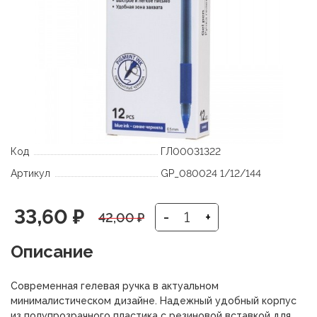
Код
ГЛ00031322
Артикул
GP_080024 1/12/144
Первоначальная
Текущая
33,60
₽
-
+
42,00
₽
цена
цена:
Описание
составляла
33,60 ₽.
Современная гелевая ручка в актуальном
42,00 ₽.
минималистическом дизайне. Надежный удобный корпус
из полупрозрачного пластика с резиновой вставкой для