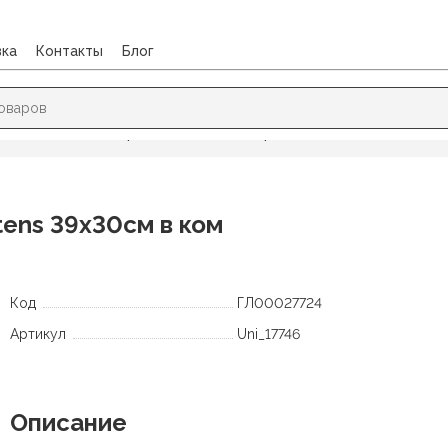
вка
Контакты
Блог
 ОБУВИ
/
Рюкзаки, ранцы
/
Ранец ArtSpace School Friend Kitten
ttens 39х30см в ком
Код
ГЛ00027724
Артикул
Uni_17746
Описание