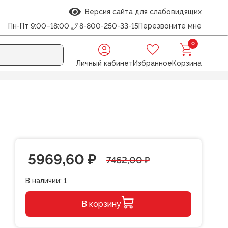
Версия сайта для слабовидящих
Пн-Пт 9:00–18:00
8-800-250-33-15
Перезвоните мне
0
Личный кабинет
Избранное
Корзина
s 39х30см в ком
Первоначальная
Текущая
5969,60
₽
7462,00
₽
цена
цена:
В наличии:
1
составляла
5969,60 ₽.
В корзину
7462,00 ₽.
Alternative: