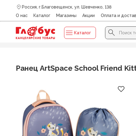
Россия, г.Благовещенск, ул. Шевченко, 138
О нас
Каталог
Магазины
Акции
Оплата и доста
Search Button
Search
Каталог
for:
Главная
/
Каталог
/
РЮКЗАКИ, ПОРТФЕЛИ, СУМКИ ДЛЯ
Ранец ArtSpace School Friend Ki