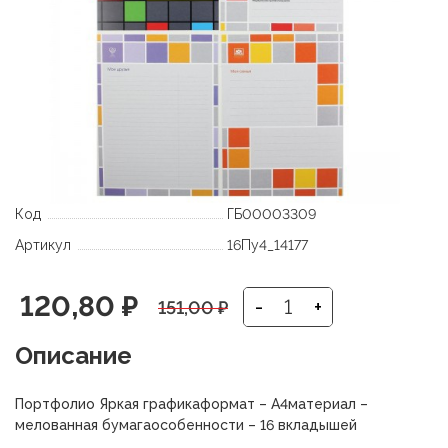
Код
ГБ00003309
Артикул
16Пу4_14177
Первоначальная
Текущая
120,80
₽
-
+
151,00
₽
цена
цена:
Описание
составляла
120,80 ₽.
Портфолио Яркая графикаформат – А4материал –
151,00 ₽.
мелованная бумагаособенности – 16 вкладышей