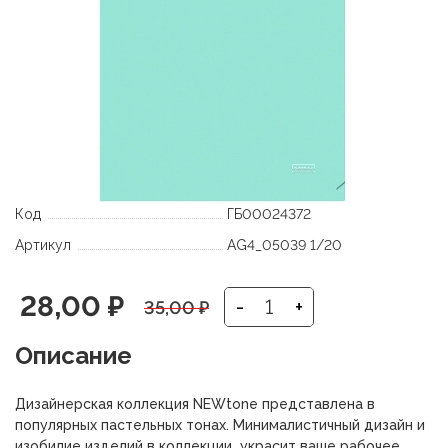
Код
ГБ00024372
Артикул
AG4_05039 1/20
Первоначальная
Текущая
28,00
₽
-
+
35,00
₽
цена
цена:
Описание
составляла
28,00 ₽.
Дизайнерская коллекция NEWtone представлена в
35,00 ₽.
популярных пастельных тонах. Минималистичный дизайн и
изобилие изделий в коллекции украсит ваше рабочее