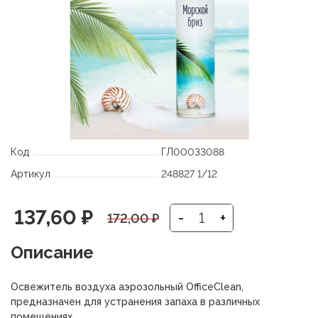
Код
ГЛ00033088
Артикул
248827 1/12
Первоначальная
Текущая
137,60
₽
-
+
172,00
₽
цена
цена:
Описание
составляла
137,60 ₽.
Освежитель воздуха аэрозольный OfficeClean,
172,00 ₽.
предназначен для устранения запаха в различных
помещениях.