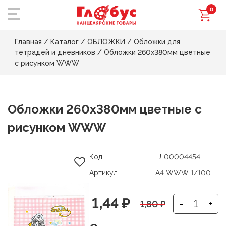
0
Главная
/
Каталог
/
ОБЛОЖКИ
/
Обложки для
тетрадей и дневников
/
Обложки 260х380мм цветные
с рисунком WWW
Обложки 260х380мм цветные с
рисунком WWW
Код
ГЛ00004454
Артикул
А4 WWW 1/100
Первоначальная
Текущая
1,44
₽
-
+
1,80
₽
цена
цена: