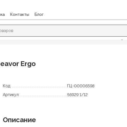
вка
Контакты
Блог
 ШИЛО
/
Ножницы
/
Ножницы 195мм Erich Krause Endeavor Ergo
eavor Ergo
Код
ГЦ-00006598
Артикул
56929 1/12
Описание