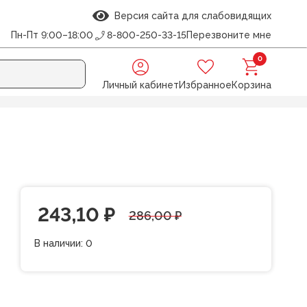
Версия сайта для слабовидящих
Пн-Пт 9:00–18:00
8-800-250-33-15
Перезвоните мне
0
Личный кабинет
Избранное
Корзина
Первоначальная
Текущая
243,10
₽
286,00
₽
цена
цена:
В наличии:
0
составляла
243,10 ₽.
286,00 ₽.