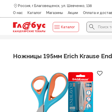
Россия, г.Благовещенск, ул. Шевченко, 138
О нас
Каталог
Магазины
Акции
Оплата и доста
Search Button
Search
Каталог
for:
Главная
/
Каталог
/
НОЖНИЦЫ, НОЖИ КАНЦЕЛЯРСКИЕ,
Ножницы 195мм Erich Krause End